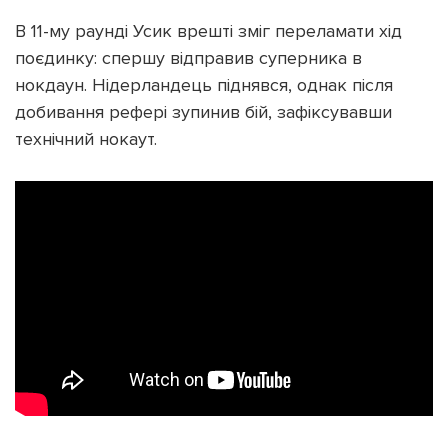
В 11-му раунді Усик врешті зміг переламати хід
поєдинку: спершу відправив суперника в
нокдаун. Нідерландець піднявся, однак після
добивання рефері зупинив бій, зафіксувавши
технічний нокаут.