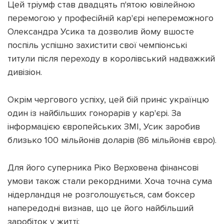
Цей тріумф став двадцять п'ятою ювілейною
перемогою у професійній кар'єрі непереможного
Олександра Усика та дозволив йому вшосте
поспіль успішно захистити свої чемпіонські
титули після переходу в королівський надважкий
дивізіон.
Окрім чергового успіху, цей бій приніс українцю
один із найбільших гонорарів у кар'єрі. За
інформацією європейських ЗМІ, Усик заробив
близько 100 мільйонів доларів (86 мільйонів євро).
Для його суперника Ріко Верховена фінансові
умови також стали рекордними. Хоча точна сума
нідерландця не розголошується, сам боксер
напередодні визнав, що це його найбільший
заробіток у житті: