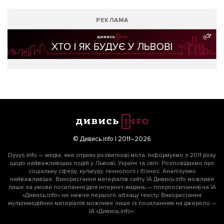
РЕКЛАМА
© Дивись.info | 2011–2026
Dyvys.info — медіа, яке сприяє розвиткові міста. Інформуємо з 2011 року
щодо найважливіших подій у Львові, Україні та світі. Розповідаємо про
соціальну сферу, культуру, технології і бізнес. Аналізуємо
найважливіше. Використання матеріалів сайту ІА Дивись.info можливе
лише за умови посилання (для інтернет-видань — гіперпосилання) на ІА
«Дивись.info» не нижче першого абзацу тексту. Використання
мультимедійних матеріалів можливе лише із посиланням на джерело —
ІА «Дивись.info».