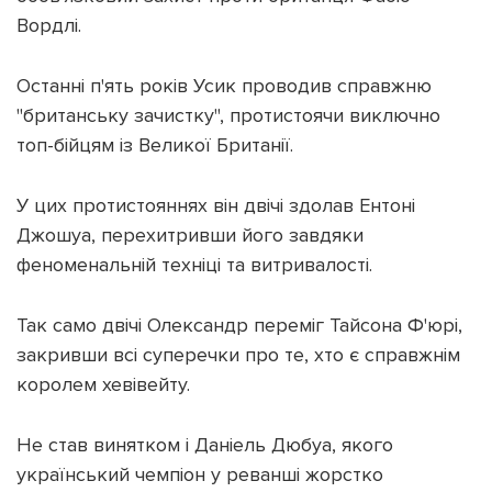
Вордлі.
Останні п'ять років Усик проводив справжню
"британську зачистку", протистоячи виключно
топ-бійцям із Великої Британії.
У цих протистояннях він двічі здолав Ентоні
Джошуа, перехитривши його завдяки
феноменальній техніці та витривалості.
Так само двічі Олександр переміг Тайсона Ф'юрі,
закривши всі суперечки про те, хто є справжнім
королем хевівейту.
Не став винятком і Даніель Дюбуа, якого
український чемпіон у реванші жорстко