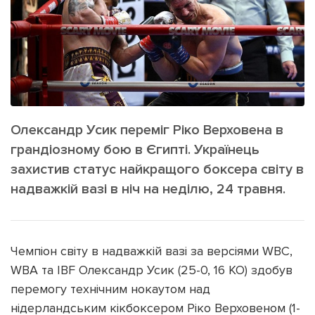
ІНШЕ
Інтерв'ю
Прес-релізи
Картки
Фото/Відео
Репортаж
Made in Lviv
Розслідування
Погляди
Олександр Усик переміг Ріко Верховена в
Ініціативи
грандіозному бою в Єгипті. Українець
захистив статус найкращого боксера світу в
Лонгріди
надважкій вазі в ніч на неділю, 24 травня.
Зв'язатися з нами
[email protected]
Реклама на сайті
Чемпіон світу в надважкій вазі за версіями WBC,
WBA та IBF Олександр Усик (25-0, 16 КО) здобув
Політика конфіденційності
перемогу технічним нокаутом над
нідерландським кікбоксером Ріко Верховеном (1-
Наші соц мережі