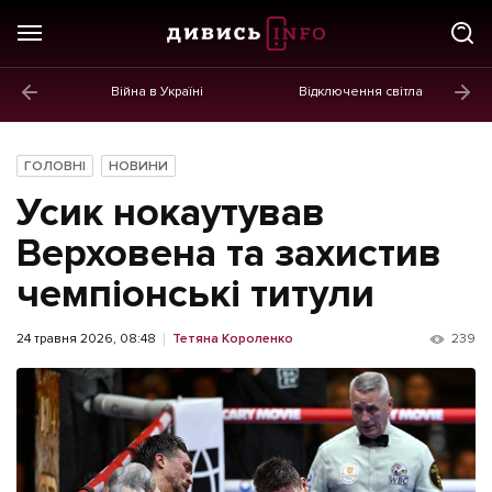
Війна в Україні
Відключення світла
ГОЛОВНЕ
Новини
ГОЛОВНІ
НОВИНИ
Політика
Усик нокаутував
Економіка
Верховена та захистив
чемпіонські титули
Бізнес
Життя
24 травня 2026, 08:48
Тетяна Короленко
239
Культура
Афіша