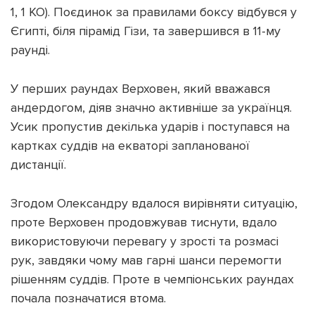
1, 1 КО). Поєдинок за правилами боксу відбувся у
Єгипті, біля пірамід Гізи, та завершився в 11-му
раунді.
Підтримати dyvys.info
У перших раундах Верховен, який вважався
андердогом, діяв значно активніше за українця.
Усик пропустив декілька ударів і поступався на
картках суддів на екваторі запланованої
дистанції.
Згодом Олександру вдалося вирівняти ситуацію,
проте Верховен продовжував тиснути, вдало
використовуючи перевагу у зрості та розмасі
рук, завдяки чому мав гарні шанси перемогти
рішенням суддів. Проте в чемпіонських раундах
почала позначатися втома.