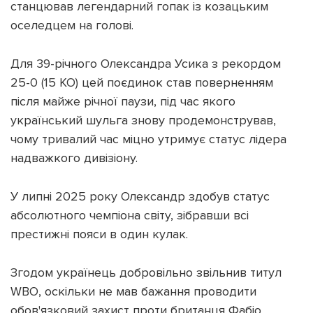
станцював легендарний гопак із козацьким
оселедцем на голові.
Для 39-річного Олександра Усика з рекордом
25-0 (15 КО) цей поєдинок став поверненням
після майже річної паузи, під час якого
український шульга знову продемонстрував,
чому тривалий час міцно утримує статус лідера
надважкого дивізіону.
У липні 2025 року Олександр здобув статус
абсолютного чемпіона світу, зібравши всі
престижні пояси в один кулак.
Згодом українець добровільно звільнив титул
WBO, оскільки не мав бажання проводити
обов'язковий захист проти британця Фабіо