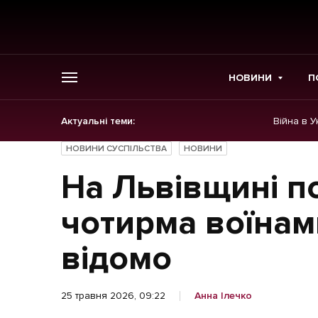
НОВИНИ
П
Актуальні теми:
Війна в У
ГОЛОВНЕ
НОВИНИ СУСПІЛЬСТВА
НОВИНИ
Новини
На Львівщині п
Політика
чотирма воїнам
Економіка
відомо
Бізнес
25 травня 2026, 09:22
Анна Ілечко