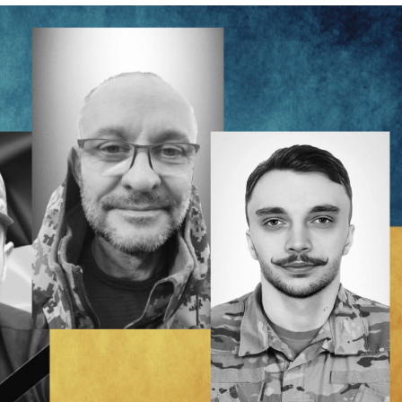
Лонгріди
[email protected]
Рекл
Політика конфіденційност