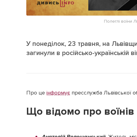
Полеглі воїни Л
У понеділок, 23 травня, на Львівщ
загинули в російсько-українській ві
Про це
інформує
пресслужба Львівської обл
Що відомо про воїнів
Анатолій Волошанський
. Житель мі