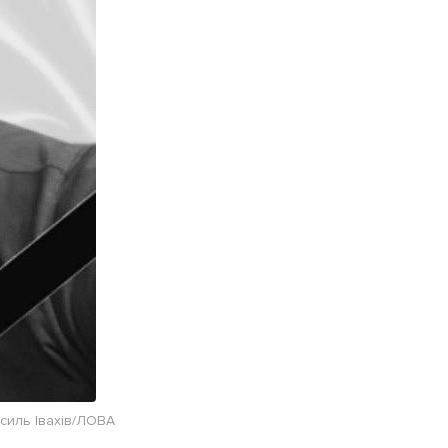
силь Івахів/ЛОВА