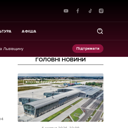
ЬТУРА
АФІША
Підтримати
на Львівщину
ГОЛОВНІ НОВИНИ
Прес-релізи
Фото/Відео
ХТО І ЯК БУДУЄ У ЛЬВОВІ
Made in Lviv
04