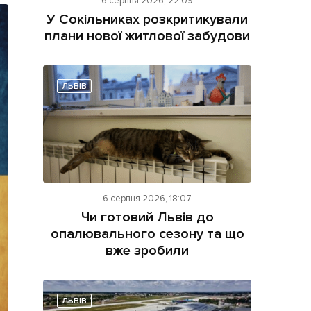
6 серпня 2026, 22:09
У Сокільниках розкритикували
плани нової житлової забудови
ЛЬВІВ
ама на сайті
і
6 серпня 2026, 18:07
Чи готовий Львів до
опалювального сезону та що
вже зробили
ЛЬВІВ