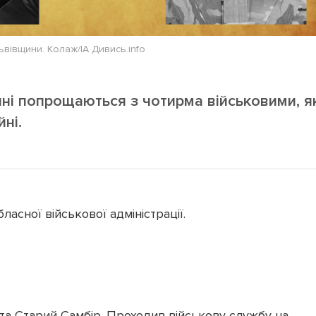
ьвівщини. Колаж/ІА Дивись.info
ині попрощаються з чотирма військовими, я
йні.
асної військової адміністрації.
ста Старий Самбір. Проходив військову службу на