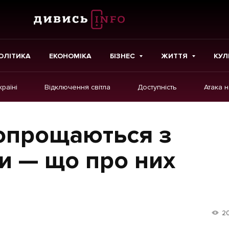
ОЛІТИКА
ЕКОНОМІКА
БІЗНЕС
ЖИТТЯ
КУЛ
країні
Відключення світла
Доступність
Атака 
ІНШЕ
Інтерв'ю
опрощаються з
Картки
и — що про них
Репортаж
Розслідування
Погляди
2
Ініціативи