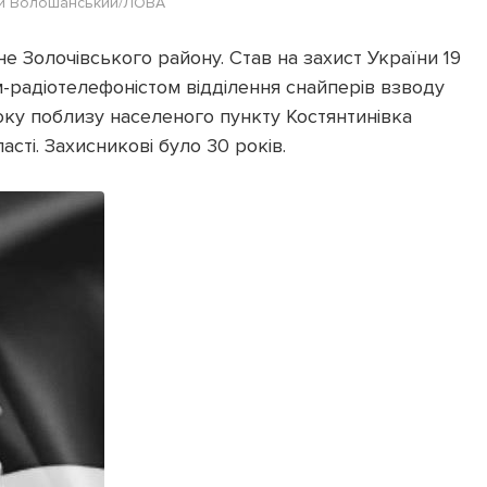
ій Волошанський/ЛОВА
 Золочівського району. Став на захист України 19
-радіотелефоністом відділення снайперів взводу
оку поблизу населеного пункту Костянтинівка
ті. Захисникові було 30 років.