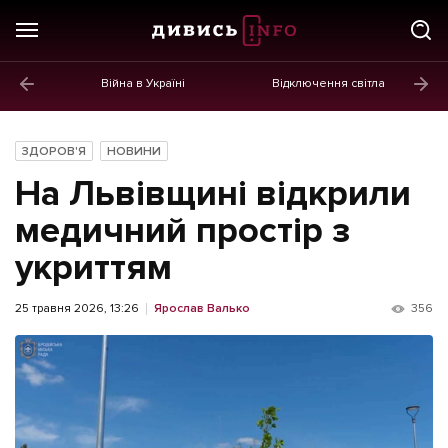
Війна в Україні
Відключення світла
ГОЛОВНЕ
Новини
ЗДОРОВ'Я
НОВИНИ
Політика
На Львівщині відкрили
Економіка
медичний простір з
укриттям
Бізнес
Життя
25 травня 2026, 13:26
Ярослав Валько
356
Культура
Афіша