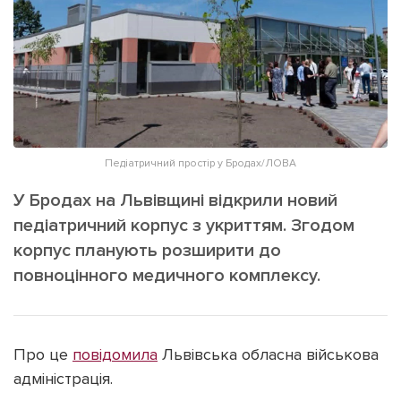
ІНШЕ
Інтерв'ю
Прес-релізи
Картки
Фото/Відео
Репортаж
Made in Lviv
Розслідування
Погляди
Педіатричний простір у Бродах/ЛОВА
Ініціативи
У Бродах на Львівщині відкрили новий
Лонгріди
педіатричний корпус з укриттям. Згодом
корпус планують розширити до
повноцінного медичного комплексу.
Зв'язатися з нами
[email protected]
Реклама на сайті
Політика конфіденційності
Про це
повідомила
Львівська обласна військова
адміністрація.
Наші соц мережі