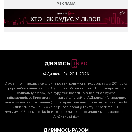
РЕКЛАМА
© Дивись.info | 2011–2026
Dyvys.info — медіа, яке сприяє розвиткові міста. Інформуємо з 2011 року
щодо найважливіших подій у Львові, Україні та світі. Розповідаємо про
соціальну сферу, культуру, технології і бізнес. Аналізуємо
найважливіше. Використання матеріалів сайту ІА Дивись.info можливе
лише за умови посилання (для інтернет-видань — гіперпосилання) на ІА
«Дивись.info» не нижче першого абзацу тексту. Використання
мультимедійних матеріалів можливе лише із посиланням на джерело —
ІА «Дивись.info».
ДИВИМОСЬ РАЗОМ