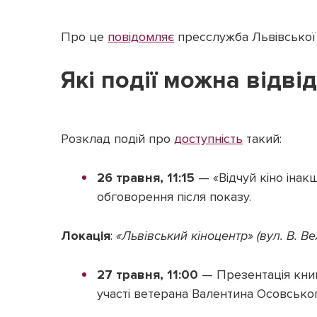
Про це
повідомляє
пресслужба Львівської 
Які події можна відві
Розклад подій про
доступність
такий:
26 травня, 11:15
— «Відчуй кіно інак
обговорення після показу.
Локація
:
«Львівський кіноцентр» (вул. В. Вел
27 травня, 11:00
— Презентація книг
участі ветерана Валентина Осовсько