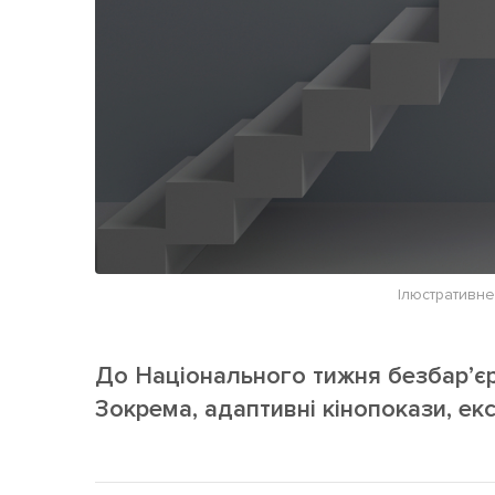
Ілюстративне
До Національного тижня безбар’єрн
Зокрема, адаптивні кінопокази, екск