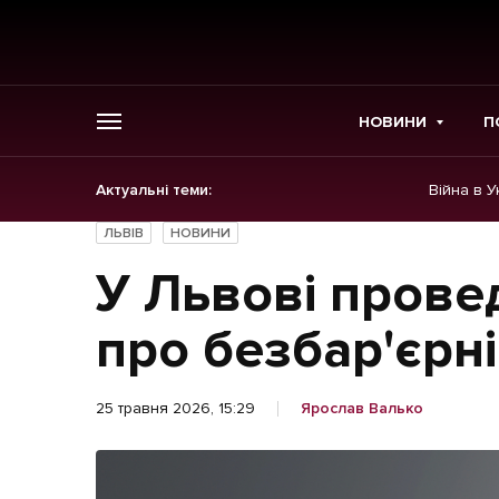
НОВИНИ
П
Актуальні теми:
Війна в У
ГОЛОВНЕ
ЛЬВІВ
НОВИНИ
Новини
У Львові прове
Політика
про безбар'єрн
Економіка
25 травня 2026, 15:29
Ярослав Валько
Бізнес