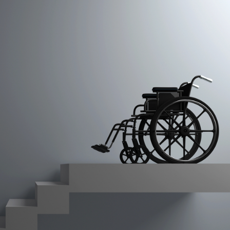
Лонгріди
[email protected]
Рекл
Політика конфіденційност