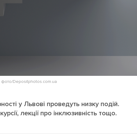
 фото/Depositphotos.com.ua
ості у Львові проведуть низку подій.
урсії, лекції про інклюзивність тощо.