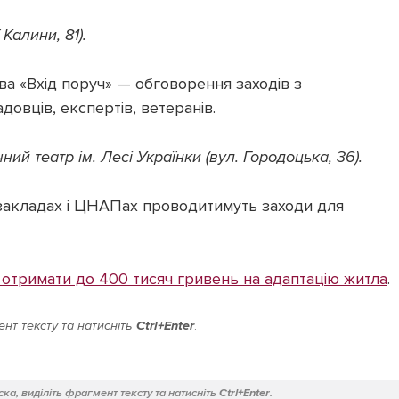
Калини, 81).
 «Вхід поруч» — обговорення заходів з
адовців, експертів, ветеранів.
й театр ім. Лесі Українки (вул. Городоцька, 36).
дзакладах і ЦНАПах проводитимуть заходи для
 отримати до 400 тисяч гривень на адаптацію житла
.
нт тексту та натисніть
Ctrl+Enter
.
ка, виділіть фрагмент тексту та натисніть
Ctrl+Enter
.