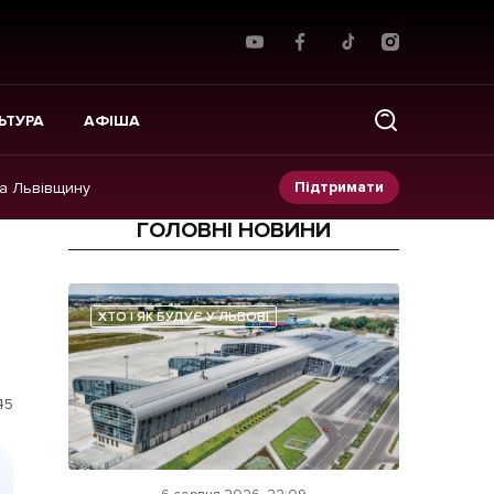
ЬТУРА
АФІША
Підтримати
на Львівщину
ГОЛОВНІ НОВИНИ
Прес-релізи
Фото/Відео
ХТО І ЯК БУДУЄ У ЛЬВОВІ
Made in Lviv
45