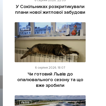
6 серпня 2026, 22:09
У Сокільниках розкритикували
плани нової житлової забудови
ЛЬВІВ
ама на сайті
і
6 серпня 2026, 18:07
Чи готовий Львів до
опалювального сезону та що
вже зробили
ЛЬВІВ