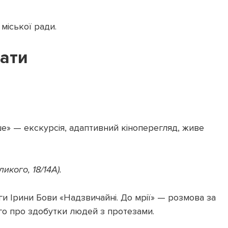
міської ради.
дати
ше» — екскурсія, адаптивний кіноперегляд, живе
икого, 18/14А).
и Ірини Бови «Надзвичайні. До мрії» — розмова за
го про здобутки людей з протезами.