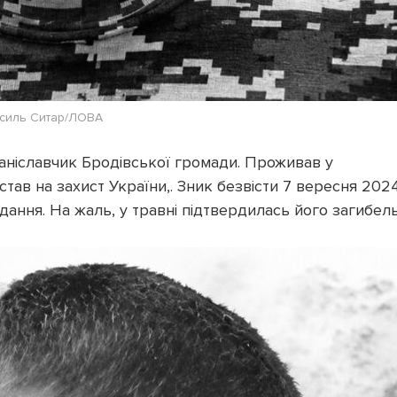
силь Ситар/ЛОВА
аніславчик Бродівської громади. Проживав у
став на захист України,. Зник безвісти 7 вересня 202
дання. На жаль, у травні підтвердилась його загибель