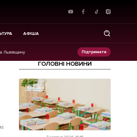
ЬТУРА
АФІША
Підтримати
на Львівщину
ГОЛОВНІ НОВИНИ
Прес-релізи
Фото/Відео
ГОЛОВНІ
Made in Lviv
45