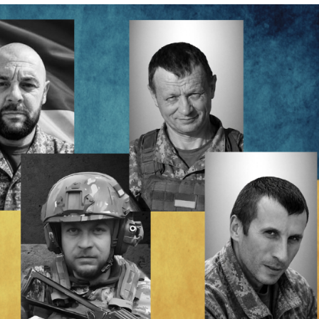
Лонгріди
[email protected]
Рекл
Політика конфіденційност