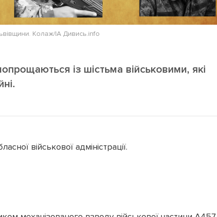
ьвівщини. Колаж/ІА Дивись.info
попрощаються із шістьма військовими, які
йні.
асної військової адміністрації.
ком механізованого взводу військової частини А457