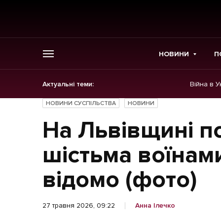
НОВИНИ
П
Актуальні теми:
Війна в У
ГОЛОВНЕ
НОВИНИ СУСПІЛЬСТВА
НОВИНИ
Новини
На Львівщині п
Політика
шістьма воїнам
Економіка
відомо (фото)
Бізнес
27 травня 2026, 09:22
Анна Ілечко