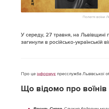
Полеглі воїни Л
У середу, 27 травня, на Львівщині 
загинули в російсько-українській ві
Про це
інформує
пресслужба Львівської обл
Що відомо про воїнів
Василь Ситар
. Служив бойовим меди