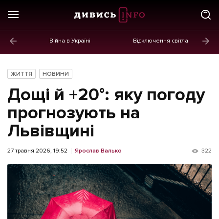
Війна в Україні
Відключення світла
ГОЛОВНЕ
Новини
ЖИТТЯ
НОВИНИ
Політика
Дощі й +20°: яку погоду
Економіка
прогнозують на
Львівщині
Бізнес
Життя
27 травня 2026, 19:52
Ярослав Валько
322
Культура
Афіша