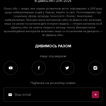
© Дивись.info | 2011–2026
Dyvys.info — медіа, яке сприяє розвиткові міста. Інформуємо з 2011 року
щодо найважливіших подій у Львові, Україні та світі. Розповідаємо про
соціальну сферу, культуру, технології і бізнес. Аналізуємо
найважливіше. Використання матеріалів сайту ІА Дивись.info можливе
лише за умови посилання (для інтернет-видань — гіперпосилання) на ІА
«Дивись.info» не нижче першого абзацу тексту. Використання
мультимедійних матеріалів можливе лише із посиланням на джерело —
ІА «Дивись.info».
ДИВИМОСЬ РАЗОМ
Наші соц мережі
Підписка на розсилку новин