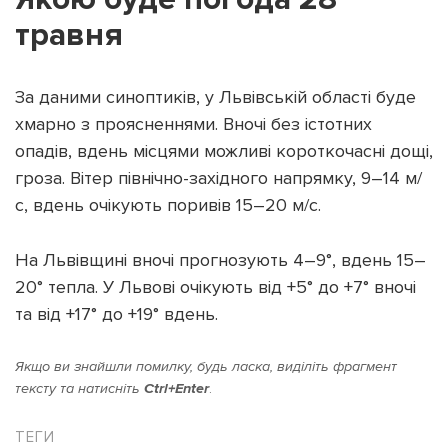
травня
За даними синоптиків, у Львівській області буде
Підтримати dyvys.info
хмарно з проясненнями. Вночі без істотних
опадів, вдень місцями можливі короткочасні дощі,
гроза. Вітер північно-західного напрямку, 9–14 м/
с, вдень очікують поривів 15–20 м/с.
На Львівщині вночі прогнозують 4–9°, вдень 15–
20° тепла. У Львові очікують від +5° до +7° вночі
та від +17° до +19° вдень.
Якщо ви знайшли помилку, будь ласка, виділіть фрагмент
тексту та натисніть
Ctrl+Enter
.