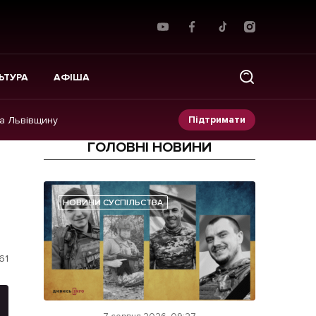
ЬТУРА
АФІША
Підтримати
на Львівщину
ГОЛОВНІ НОВИНИ
Прес-релізи
Фото/Відео
НОВИНИ СУСПІЛЬСТВА
Made in Lviv
61