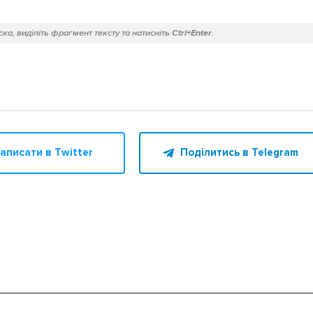
ка, виділіть фрагмент тексту та натисніть
Ctrl+Enter
.
аписати в Twitter
Поділитись в Telegram