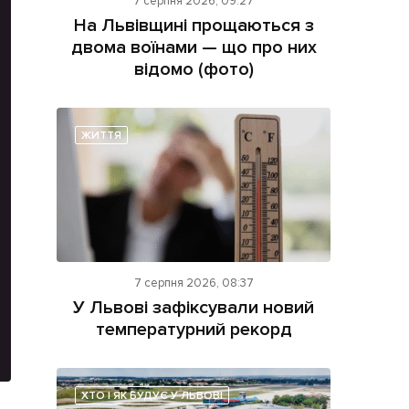
7 серпня 2026, 09:27
На Львівщині прощаються з
двома воїнами — що про них
відомо (фото)
ЖИТТЯ
ама на сайті
і
7 серпня 2026, 08:37
У Львові зафіксували новий
температурний рекорд
ХТО І ЯК БУДУЄ У ЛЬВОВІ