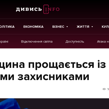
ОЛІТИКА
ЕКОНОМІКА
БІЗНЕС
ЖИТТЯ
КУЛ
країні
Відключення світла
Доступність
Атака 
ІНШЕ
Інтерв'ю
щина прощається із
Картки
ими захисниками
Репортаж
Розслідування
1
Погляди
Ініціативи