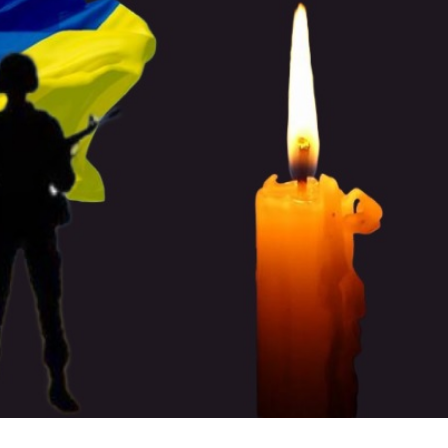
Лонгріди
[email protected]
Рекл
Політика конфіденційност