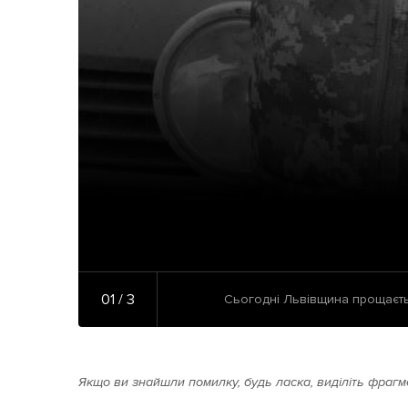
01 / 3
Сьогодні Львівщина прощаєть
Якщо ви знайшли помилку, будь ласка, виділіть фрагме