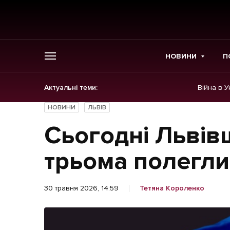
НОВИНИ
П
Актуальні теми:
Війна в У
ГОЛОВНЕ
НОВИНИ
ЛЬВІВ
Новини
Сьогодні Львів
Політика
трьома полегл
Економіка
30 травня 2026, 14:59
Тетяна Короленко
Бізнес