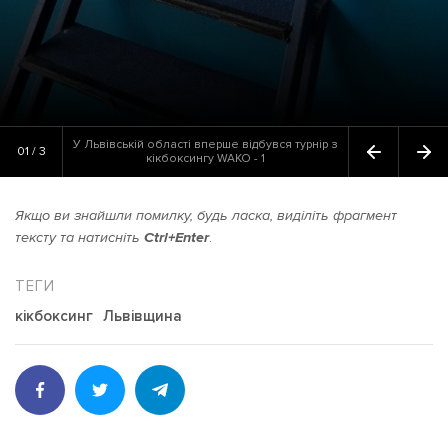
У Львівській області вперше відбувся турнір з
01 / 3
кікбоксингу WAKO - 1
Якщо ви знайшли помилку, будь ласка, виділіть фрагмент
тексту та натисніть
Ctrl+Enter
.
кікбоксинг
Львівщина