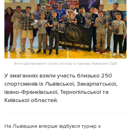
ІНШЕ
Інтерв'ю
Прес-релізи
Картки
Фото/Відео
Репортаж
Made in Lviv
Розслідування
Погляди
Ініціативи
Фото/Департамент спорту, молоді та туризму Львівської ОДА
Лонгріди
У змаганнях взяли участь близько 250
спортсменів із Львівської, Закарпатської,
Івано-Франківської, Тернопільської та
Зв'язатися з нами
[email protected]
Київської областей.
Реклама на сайті
Політика конфіденційності
На Львівщині вперше відбувся турнір з
Наші соц мережі