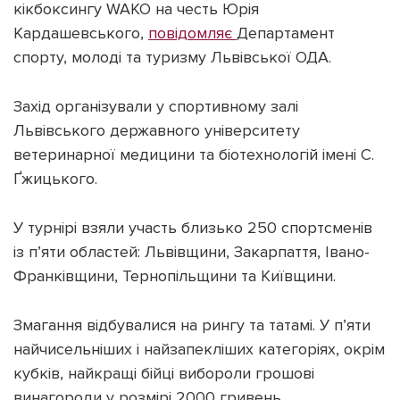
кікбоксингу WAKO на честь Юрія
Кардашевського,
повідомляє
Департамент
спорту, молоді та туризму Львівської ОДА.
Захід організували у спортивному залі
Підтримати dyvys.info
Львівського державного університету
ветеринарної медицини та біотехнологій імені С.
Ґжицького.
У турнірі взяли участь близько 250 спортсменів
із п’яти областей: Львівщини, Закарпаття, Івано-
Франківщини, Тернопільщини та Київщини.
Змагання відбувалися на рингу та татамі. У п’яти
найчисельніших і найзапекліших категоріях, окрім
кубків, найкращі бійці вибороли грошові
винагороди у розмірі 2000 гривень.