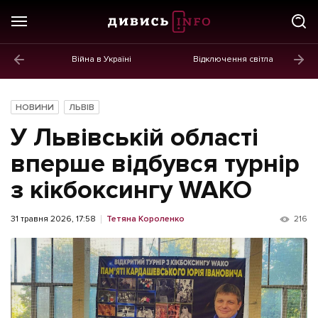
Війна в Україні
Відключення світла
ГОЛОВНЕ
Новини
НОВИНИ
ЛЬВІВ
Політика
У Львівській області
Економіка
вперше відбувся турнір
з кікбоксингу WAKO
Бізнес
Життя
31 травня 2026, 17:58
Тетяна Короленко
216
Культура
Афіша