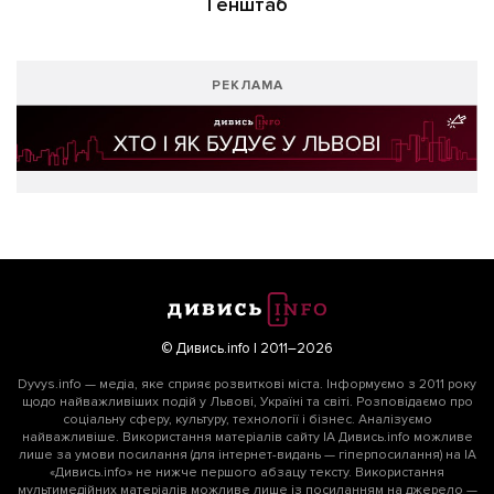
Генштаб
РЕКЛАМА
© Дивись.info | 2011–2026
Dyvys.info — медіа, яке сприяє розвиткові міста. Інформуємо з 2011 року
щодо найважливіших подій у Львові, Україні та світі. Розповідаємо про
соціальну сферу, культуру, технології і бізнес. Аналізуємо
найважливіше. Використання матеріалів сайту ІА Дивись.info можливе
лише за умови посилання (для інтернет-видань — гіперпосилання) на ІА
«Дивись.info» не нижче першого абзацу тексту. Використання
мультимедійних матеріалів можливе лише із посиланням на джерело —