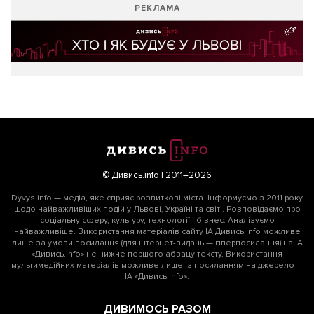
РЕКЛАМА
© Дивись.info | 2011–2026
Dyvys.info — медіа, яке сприяє розвиткові міста. Інформуємо з 2011 року
щодо найважливіших подій у Львові, Україні та світі. Розповідаємо про
соціальну сферу, культуру, технології і бізнес. Аналізуємо
найважливіше. Використання матеріалів сайту ІА Дивись.info можливе
лише за умови посилання (для інтернет-видань — гіперпосилання) на ІА
«Дивись.info» не нижче першого абзацу тексту. Використання
мультимедійних матеріалів можливе лише із посиланням на джерело —
ІА «Дивись.info».
ДИВИМОСЬ РАЗОМ