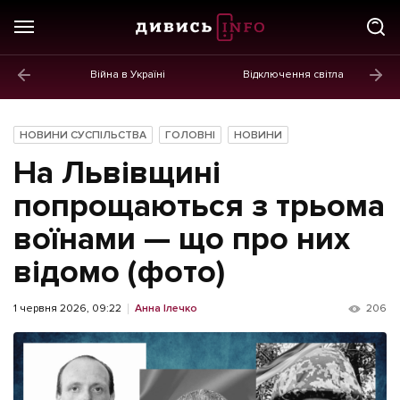
Війна в Україні
Відключення світла
ГОЛОВНЕ
Новини
НОВИНИ СУСПІЛЬСТВА
ГОЛОВНІ
НОВИНИ
Політика
На Львівщині
Економіка
попрощаються з трьома
воїнами — що про них
Бізнес
відомо (фото)
Життя
Культура
1 червня 2026, 09:22
Анна Ілечко
206
Афіша