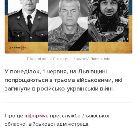
ІНШЕ
Інтерв'ю
Прес-релізи
Картки
Фото/Відео
Репортаж
Made in Lviv
Розслідування
Погляди
Полеглі воїни Львівщини. Колаж/ІА Дивись.info
Ініціативи
У понеділок, 1 червня, на Львівщині
Лонгріди
попрощаються з трьома військовими, які
загинули в російсько-українській війні.
Зв'язатися з нами
[email protected]
Реклама на сайті
Про це
інформує
пресслужба Львівської
Політика конфіденційності
обласної військової адміністрації.
Наші соц мережі