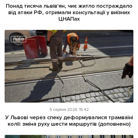
Понад тисяча львів'ян, чиє житло постраждало
від атаки РФ, отримали консультації у виїзних
ЦНАПах
ЛЬВІВ
5 серпня 2026, 16:42
У Львові через спеку деформувалися трамваїні
колії: зміна руху шести маршрутів (доповнено)