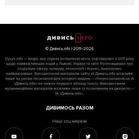
© Дивись.info | 2011–2026
Dyvys.info — медіа, яке сприяє розвиткові міста. Інформуємо з 2011 року
щодо найважливіших подій у Львові, Україні та світі. Розповідаємо про
соціальну сферу, культуру, технології і бізнес. Аналізуємо
найважливіше. Використання матеріалів сайту ІА Дивись.info можливе
лише за умови посилання (для інтернет-видань — гіперпосилання) на ІА
«Дивись.info» не нижче першого абзацу тексту. Використання
мультимедійних матеріалів можливе лише із посиланням на джерело —
ІА «Дивись.info».
ДИВИМОСЬ РАЗОМ
Наші соц мережі