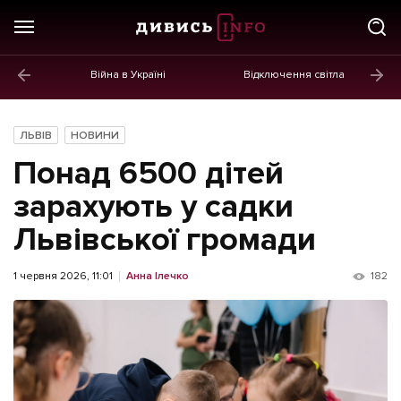
Війна в Україні
Відключення світла
ГОЛОВНЕ
Новини
ЛЬВІВ
НОВИНИ
Політика
Понад 6500 дітей
Економіка
зарахують у садки
Львівської громади
Бізнес
Життя
1 червня 2026, 11:01
Анна Ілечко
182
Культура
Афіша