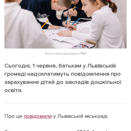
ІНШЕ
Інтерв'ю
Прес-релізи
Картки
Фото/Відео
Репортаж
Made in Lviv
Розслідування
Погляди
Фото ілюстративне/ЛМР
Ініціативи
Сьогодні, 1 червня, батькам у Львівській
Лонгріди
громаді надсилатимуть повідомлення про
зарахування дітей до закладів дошкільної
освіти.
Зв'язатися з нами
[email protected]
Реклама на сайті
Політика конфіденційності
Про це
повідомили
у Львівській міськраді.
Наші соц мережі