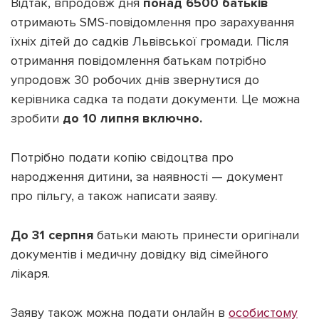
Відтак, впродовж дня
понад 6500 батьків
отримають SMS-повідомлення про зарахування
їхніх дітей до садків Львівської громади. Після
отримання повідомлення батькам потрібно
упродовж 30 робочих днів звернутися до
Підтримати dyvys.info
керівника садка та подати документи. Це можна
зробити
до 10 липня включно.
Потрібно подати копію свідоцтва про
народження дитини, за наявності — документ
про пільгу, а також написати заяву.
До 31 серпня
батьки мають принести оригінали
документів і медичну довідку від сімейного
лікаря.
Заяву також можна подати онлайн в
особистому