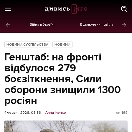
Війна в Україні
Відключення світла
ГОЛОВНЕ
Новини
НОВИНИ СУСПІЛЬСТВА
НОВИНИ
Політика
Генштаб: на фронті
Економіка
відбулося 279
боєзіткнення, Сили
Бізнес
оборони знищили 1300
Життя
росіян
Культура
Афіша
4 червня 2026, 08:36
Анна Ілечко
169