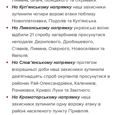
На Куп’янському напрямку
наші захисники
зупинили чотири ворожі атаки поблизу
Новоплатонівки, Подолів та Куп’янська.
На Лиманському напрямку
українські воїни
відбили 21 спробу загарбників просунутися
неподалік Дерилового, Дробишевого,
Ставків, Лимана, Озерного, Новоселівки та
Ямполя.
На Слов’янському напрямку
протягом
вчорашньої доби наші захисники зупинили
дев'ятнадцять спроб окупантів просунутися в
районах Рай-Олександрівки, Калеників,
Різниківки, Кривої Луки та Закітного.
На Краматорському напрямку
наші
захисники зупинили одну ворожу атаку в
районі населеного пункту Привілля.