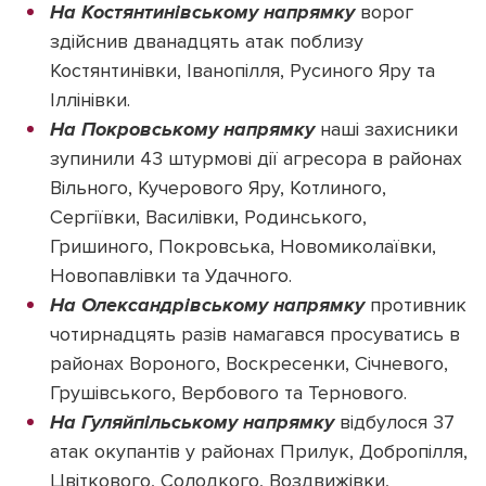
На Костянтинівському напрямку
ворог
здійснив дванадцять атак поблизу
Костянтинівки, Іванопілля, Русиного Яру та
Іллінівки.
На Покровському напрямку
наші захисники
зупинили 43 штурмові дії агресора в районах
Вільного, Кучерового Яру, Котлиного,
Сергіївки, Василівки, Родинського,
Гришиного, Покровська, Новомиколаївки,
Новопавлівки та Удачного.
На Олександрівському напрямку
противник
чотирнадцять разів намагався просуватись в
районах Вороного, Воскресенки, Січневого,
Грушівського, Вербового та Тернового.
На Гуляйпільському напрямку
відбулося 37
атак окупантів у районах Прилук, Добропілля,
Цвіткового, Солодкого, Воздвижівки,