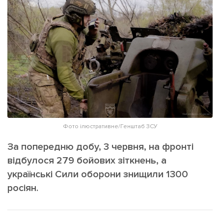
ІНШЕ
Інтерв'ю
Прес-релізи
Картки
Фото/Відео
Репортаж
Made in Lviv
Розслідування
Погляди
Ініціативи
Лонгріди
Фото ілюстративне/Генштаб ЗСУ
За попередню добу, 3 червня, на фронті
Зв'язатися з нами
відбулося 279 бойових зіткнень, а
[email protected]
Реклама на сайті
українські Сили оборони знищили 1300
росіян.
Політика конфіденційності
Наші соц мережі