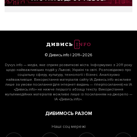
© Дивись.info | 2011–2026
Dyvys.info — медіа, яке сприяє розвиткові міста. Інформуємо з 2011 року
щодо найважливіших подій у Львові, Україні та світі. Розповідаємо про
соціальну сферу, культуру, технології і бізнес. Аналізуємо
найважливіше. Використання матеріалів сайту ІА Дивись.info можливе
лише за умови посилання (для інтернет-видань — гіперпосилання) на ІА
«Дивись.info» не нижче першого абзацу тексту. Використання
мультимедійних матеріалів можливе лише із посиланням на джерело —
ІА «Дивись.info».
ДИВИМОСЬ РАЗОМ
Наші соц мережі