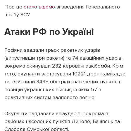
Про це
стало відомо
зі зведення Генерального
штабу ЗСУ.
Атаки РФ по Україні
Підтримати dyvys.info
Росіяни завдали трьох ракетних ударів
(випустивши три ракети) та 74 авіаційних ударів,
зокрема скинувши 232 керовані авіабомби. Крім
того, окупанти застосували 10221 дрон-камікадзе
та здійснили 3435 обстрілів населених пунктів і
позицій українських військ, із яких 57 з
реактивних систем залпового вогню.
Окупанти завдавали авіаударів, зокрема в
районах населених пунктів Линове, Бачівськ та
Слобода Сумської області.