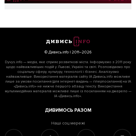
© Дивись.info | 2011–2026
Dyvys.info — медіа, яке сприяє розвиткові міста. Інформуємо з 2011 року
щодо найважливіших подій у Львові, Україні та світі. Розповідаємо про
соціальну сферу, культуру, технології і бізнес. Аналізуємо
найважливіше. Використання матеріалів сайту ІА Дивись.info можливе
лише за умови посилання (для інтернет-видань — гіперпосилання) на ІА
«Дивись.info» не нижче першого абзацу тексту. Використання
мультимедійних матеріалів можливе лише із посиланням на джерело —
ІА «Дивись.info».
ДИВИМОСЬ РАЗОМ
Наші соц мережі