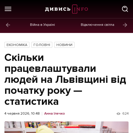
Війна в Україні
Відключення світла
ГОЛОВНЕ
Новини
ЕКОНОМІКА
ГОЛОВНІ
НОВИНИ
Політика
Скільки
Економіка
працевлаштували
людей на Львівщині від
Бізнес
початку року —
Життя
статистика
Культура
Афіша
4 червня 2026, 10:48
Анна Ілечко
624