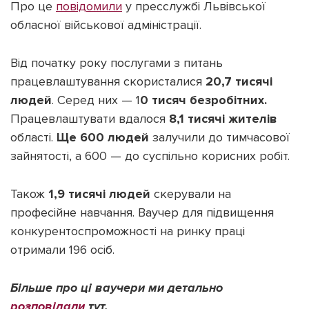
Про це
повідомили
у пресслужбі Львівської
обласної військової адміністрації.
Від початку року послугами з питань
працевлаштування скористалися
20,7 тисячі
Підтримати dyvys.info
людей
. Серед них — 1
0 тисяч безробітних.
Працевлаштувати вдалося
8,1 тисячі
жителів
області.
Ще 600 людей
залучили до тимчасової
зайнятості, а 600 — до суспільно корисних робіт.
Також
1,9 тисячі людей
скерували на
професійне навчання. Ваучер для підвищення
конкурентоспроможності на ринку праці
отримали 196 осіб.
Більше про ці ваучери ми детально
розповідали
тут.