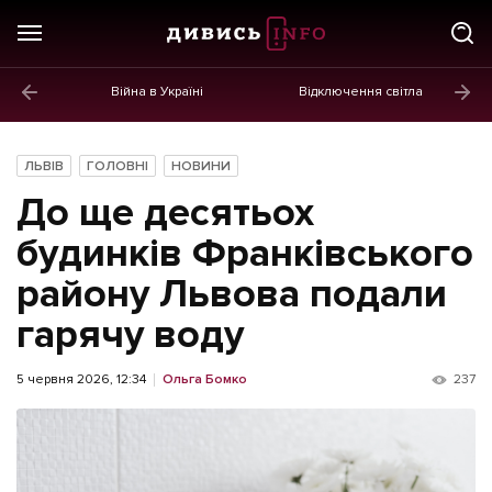
Війна в Україні
Відключення світла
ГОЛОВНЕ
Новини
ЛЬВІВ
ГОЛОВНІ
НОВИНИ
Політика
До ще десятьох
Економіка
будинків Франківського
району Львова подали
Бізнес
гарячу воду
Життя
Культура
5 червня 2026, 12:34
Ольга Бомко
237
Афіша