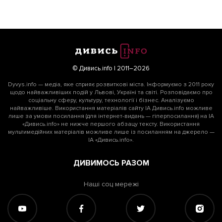
© Дивись.info | 2011–2026
Dyvys.info — медіа, яке сприяє розвиткові міста. Інформуємо з 2011 року
щодо найважливіших подій у Львові, Україні та світі. Розповідаємо про
соціальну сферу, культуру, технології і бізнес. Аналізуємо
найважливіше. Використання матеріалів сайту ІА Дивись.info можливе
лише за умови посилання (для інтернет-видань — гіперпосилання) на ІА
«Дивись.info» не нижче першого абзацу тексту. Використання
мультимедійних матеріалів можливе лише із посиланням на джерело —
ІА «Дивись.info».
ДИВИМОСЬ РАЗОМ
Наші соц мережі