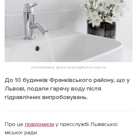
ІНШЕ
Інтерв'ю
Прес-релізи
Картки
Фото/Відео
Репортаж
Made in Lviv
Розслідування
Погляди
Ініціативи
Ілюстративне фото/depositphotos.com.ua
Лонгріди
До 10 будинків Франківського району, що у
Львові, подали гарячу воду після
гідравлічних випробовувань.
Зв'язатися з нами
[email protected]
Реклама на сайті
Політика конфіденційності
Про це
повідомили
у пресслужбі Львівської
міської ради.
Наші соц мережі