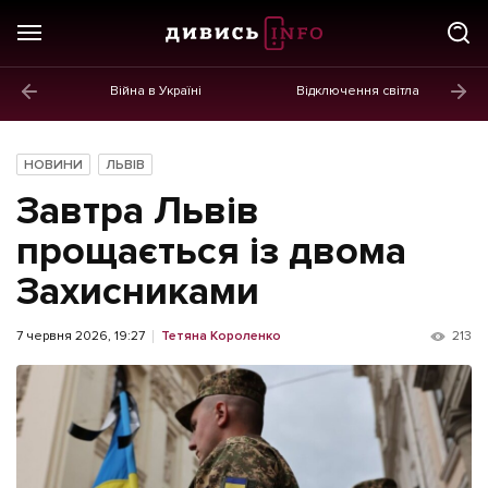
Війна в Україні
Відключення світла
ГОЛОВНЕ
Новини
НОВИНИ
ЛЬВІВ
Політика
Завтра Львів
Економіка
прощається із двома
Захисниками
Бізнес
Життя
7 червня 2026, 19:27
Тетяна Короленко
213
Культура
Афіша