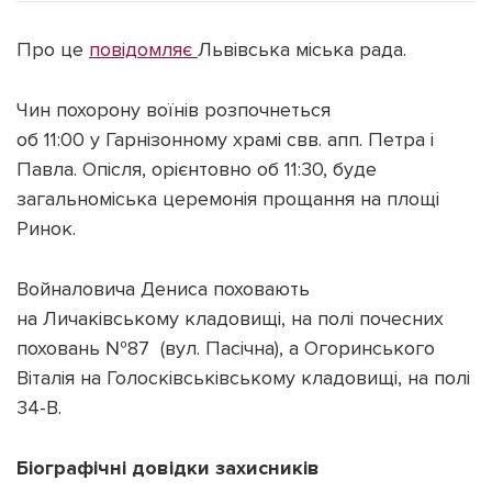
Про це
повідомляє
Львівська міська рада.
Чин похорону воїнів розпочнеться
Підтримати dyvys.info
об 11:00 у Гарнізонному храмі свв. апп. Петра і
Павла. Опісля, орієнтовно об 11:30, буде
загальноміська церемонія прощання на площі
Ринок.
Войналовича Дениса поховають
на Личаківському кладовищі, на полі почесних
поховань №87 (вул. Пасічна), а Огоринського
Віталія на Голосківськівському кладовищі, на полі
34-В.
Біографічні довідки захисників