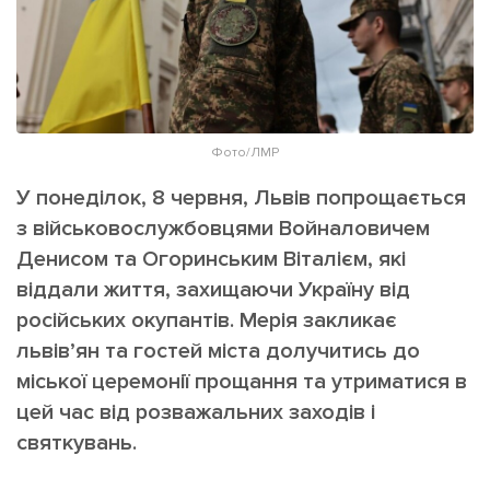
ІНШЕ
Інтерв'ю
Прес-релізи
Картки
Фото/Відео
Репортаж
Made in Lviv
Фото/ЛМР
Розслідування
Погляди
У понеділок, 8 червня, Львів попрощається
з військовослужбовцями Войналовичем
Ініціативи
Денисом та Огоринським Віталієм, які
Лонгріди
віддали життя, захищаючи Україну від
російських окупантів. Мерія закликає
Зв'язатися з нами
львів’ян та гостей міста долучитись до
[email protected]
Реклама на сайті
міської церемонії прощання та утриматися в
цей час від розважальних заходів і
Політика конфіденційності
святкувань.
Наші соц мережі