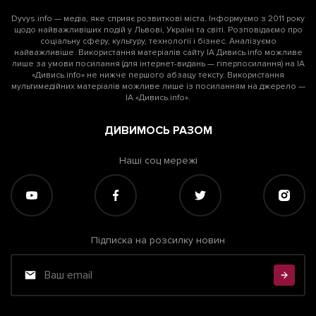
Dyvys.info — медіа, яке сприяє розвиткові міста. Інформуємо з 2011 року
щодо найважливіших подій у Львові, Україні та світі. Розповідаємо про
соціальну сферу, культуру, технології і бізнес. Аналізуємо
найважливіше. Використання матеріалів сайту ІА Дивись.info можливе
лише за умови посилання (для інтернет-видань — гіперпосилання) на ІА
«Дивись.info» не нижче першого абзацу тексту. Використання
мультимедійних матеріалів можливе лише із посиланням на джерело —
ІА «Дивись.info».
ДИВИМОСЬ РАЗОМ
Наші соц мережі
Підписка на розсилку новин