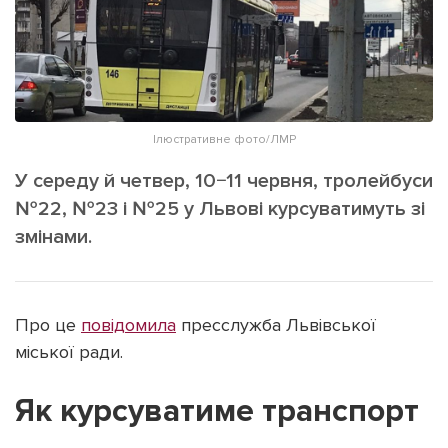
ІНШЕ
Інтерв'ю
Прес-релізи
Картки
Фото/Відео
Репортаж
Made in Lviv
Ілюстративне фото/ЛМР
Розслідування
Погляди
У середу й четвер, 10−11 червня, тролейбуси
№22, №23 і №25 у Львові курсуватимуть зі
Ініціативи
змінами.
Лонгріди
Зв'язатися з нами
Про це
повідомила
пресслужба Львівської
[email protected]
Реклама на сайті
міської ради.
Політика конфіденційності
Як курсуватиме транспорт
Наші соц мережі