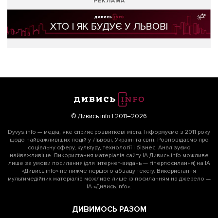
РЕКЛАМА
© Дивись.info | 2011–2026
Dyvys.info — медіа, яке сприяє розвиткові міста. Інформуємо з 2011 року
щодо найважливіших подій у Львові, Україні та світі. Розповідаємо про
соціальну сферу, культуру, технології і бізнес. Аналізуємо
найважливіше. Використання матеріалів сайту ІА Дивись.info можливе
лише за умови посилання (для інтернет-видань — гіперпосилання) на ІА
«Дивись.info» не нижче першого абзацу тексту. Використання
мультимедійних матеріалів можливе лише із посиланням на джерело —
ІА «Дивись.info».
ДИВИМОСЬ РАЗОМ