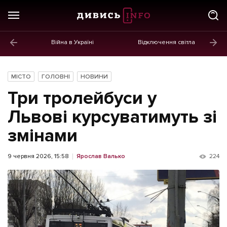
Війна в Україні
Відключення світла
ГОЛОВНЕ
Новини
МІСТО
ГОЛОВНІ
НОВИНИ
Політика
Три тролейбуси у
Економіка
Львові курсуватимуть зі
змінами
Бізнес
Життя
9 червня 2026, 15:58
Ярослав Валько
224
Культура
Афіша