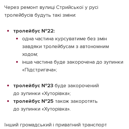
Через ремонт вулиці Стрийської у русі
тролейбусів будуть такі зміни:
тролейбус №22:
Підтримати dyvys.info
одна частина курсуватиме без змін
завдяки тролейбусам з автономним
ходом;
інша частина буде закорочена до зупинки
«Підстригача»;
тролейбус №23
буде закорочений
до зупинки
«Хуторівка»;
тролейбус №25
також закоротять
до зупинки «Хуторівка».
Інший громадський і приватний транспорт