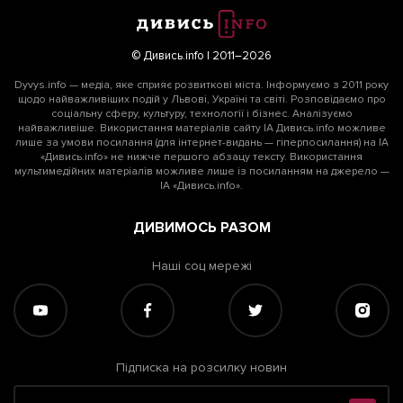
© Дивись.info | 2011–2026
Dyvys.info — медіа, яке сприяє розвиткові міста. Інформуємо з 2011 року
щодо найважливіших подій у Львові, Україні та світі. Розповідаємо про
соціальну сферу, культуру, технології і бізнес. Аналізуємо
найважливіше. Використання матеріалів сайту ІА Дивись.info можливе
лише за умови посилання (для інтернет-видань — гіперпосилання) на ІА
«Дивись.info» не нижче першого абзацу тексту. Використання
мультимедійних матеріалів можливе лише із посиланням на джерело —
ІА «Дивись.info».
ДИВИМОСЬ РАЗОМ
Наші соц мережі
Підписка на розсилку новин