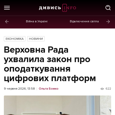
Війна в Україні
Відключення світла
ГОЛОВНЕ
Новини
ЕКОНОМІКА
НОВИНИ
Політика
Верховна Рада
Економіка
ухвалила закон про
оподаткування
Бізнес
цифрових платформ
Життя
Культура
9 червня 2026, 13:58
Ольга Бомко
622
Афіша