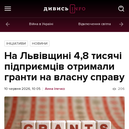
Війна в Україні
Відключення світла
ГОЛОВНЕ
Новини
ІНІЦІАТИВИ
НОВИНИ
Політика
На Львівщині 4,8 тисячі
Економіка
підприємців отримали
гранти на власну справу
Бізнес
Життя
10 червня 2026, 10:05
Анна Ілечко
206
Культура
Афіша