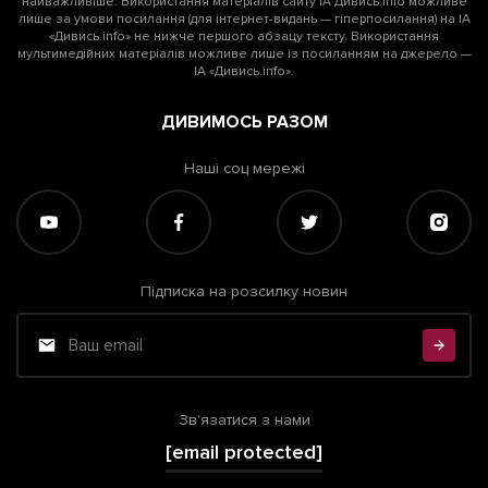
найважливіше. Використання матеріалів сайту ІА Дивись.info можливе
лише за умови посилання (для інтернет-видань — гіперпосилання) на ІА
«Дивись.info» не нижче першого абзацу тексту. Використання
мультимедійних матеріалів можливе лише із посиланням на джерело —
ІА «Дивись.info».
ДИВИМОСЬ РАЗОМ
Наші соц мережі
Підписка на розсилку новин
Зв'язатися з нами
[email protected]