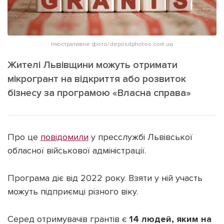
ІНШЕ
Інтерв'ю
Прес-релізи
Картки
Фото/Відео
Ілюстративне фото/depositphotos.com.ua
Репортаж
Made in Lviv
Жителі Львівщини можуть отримати
Розслідування
мікрогрант на відкриття або розвиток
Погляди
бізнесу за програмою «Власна справа»
Ініціативи
Лонгріди
Про це
повідомили
у пресслужбі Львівської
обласної військової адміністрації.
Зв'язатися з нами
[email protected]
Реклама на сайті
Програма діє від 2022 року. Взяти у ній участь
можуть підприємці різного віку.
Політика конфіденційності
Серед отримувачів грантів є
14 людей, яким на
Наші соц мережі