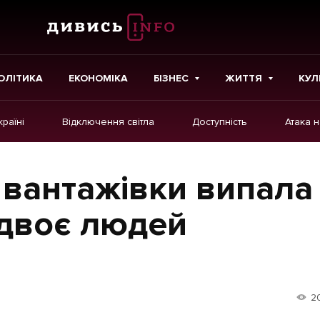
ОЛІТИКА
ЕКОНОМІКА
БІЗНЕС
ЖИТТЯ
КУЛ
країні
Відключення світла
Доступність
Атака 
ІНШЕ
Інтерв'ю
 вантажівки випала
Картки
 двоє людей
Репортаж
Розслідування
Погляди
2
Ініціативи