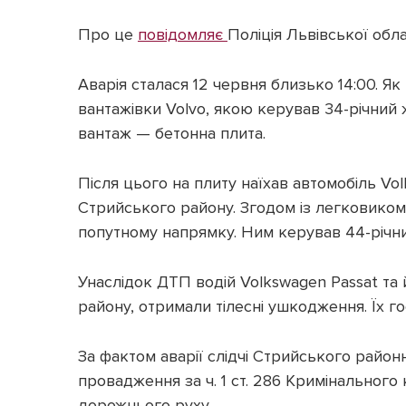
Про це
повідомляє
Поліція Львівської обла
Аварія сталася 12 червня близько 14:00. Я
вантажівки Volvo, якою керував 34-річний 
вантаж — бетонна плита.
Після цього на плиту наїхав автомобіль V
Стрийського району. Згодом із легковиком 
попутному напрямку. Ним керував 44-річн
Унаслідок ДТП водій Volkswagen Passat та
району, отримали тілесні ушкодження. Їх го
За фактом аварії слідчі Стрийського район
провадження за ч. 1 ст. 286 Кримінальног
дорожнього руху.