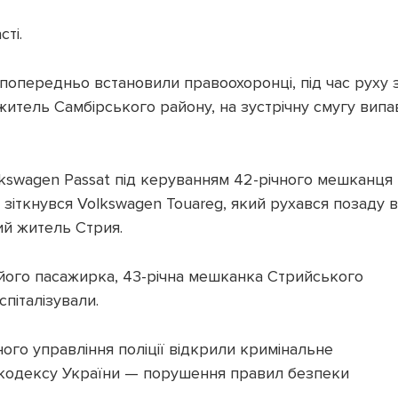
сті.
к попередньо встановили правоохоронці, під час руху 
житель Самбірського району, на зустрічну смугу випа
olkswagen Passat під керуванням 42-річного мешканця
зіткнувся Volkswagen Touareg, який рухався позаду в
ий житель Стрия.
 його пасажирка, 43-річна мешканка Стрийського
спіталізували.
ного управління поліції відкрили кримінальне
о кодексу України — порушення правил безпеки