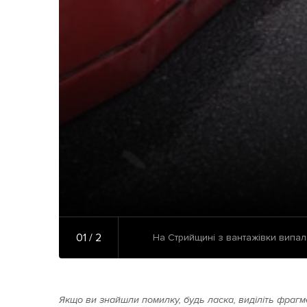
01 / 2
На Стрийщині з вантажівки випал
Якщо ви знайшли помилку, будь ласка, виділіть фрагме