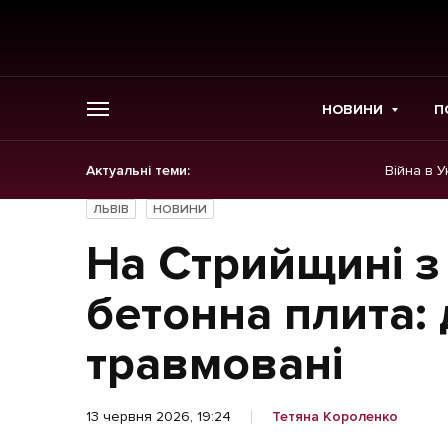
НОВИНИ
П
Актуальні теми:
Війна в У
ГОЛОВНЕ
ЛЬВІВ
НОВИНИ
Новини
На Стрийщині з
Політика
бетонна плита:
Економіка
травмовані
Бізнес
13 червня 2026, 19:24
Тетяна Короленко