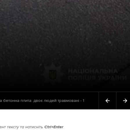
а бетонна плита: двоє людей травмовані - 1
нт тексту та натисніть
Ctrl+Enter
.