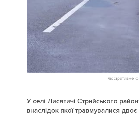
Ілюстративне ф
У селі Лисятичі Стрийського райо
внаслідок якої травмувалися двоє