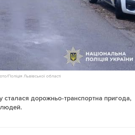
ото/Поліція Львівської області
ну сталася дорожньо-транспортна пригода,
 людей.