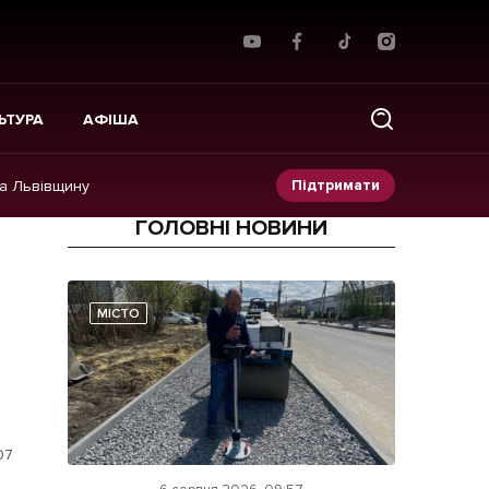
ЬТУРА
АФІША
Підтримати
на Львівщину
ГОЛОВНІ НОВИНИ
Прес-релізи
Фото/Відео
МІСТО
Made in Lviv
07