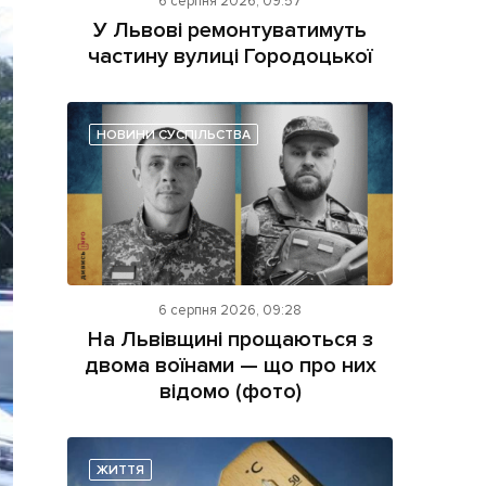
6 серпня 2026, 09:57
У Львові ремонтуватимуть
частину вулиці Городоцької
НОВИНИ СУСПІЛЬСТВА
ама на сайті
і
6 серпня 2026, 09:28
На Львівщині прощаються з
двома воїнами — що про них
відомо (фото)
ЖИТТЯ