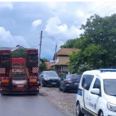
Лонгріди
[email protected]
Рекл
Політика конфіденційност