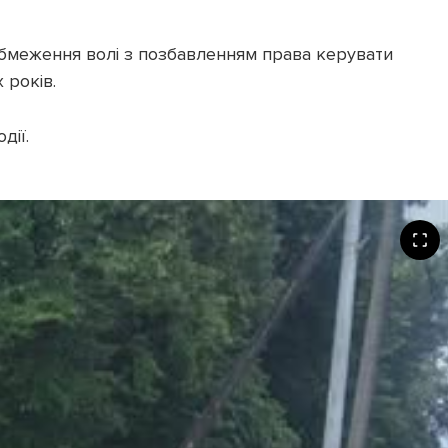
 обмеження волі з позбавленням права керувати
 років.
дії.