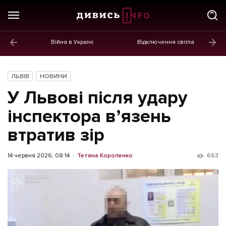
Війна в Україні
Відключення світла
ГОЛОВНЕ
Новини
ЛЬВІВ
НОВИНИ
Політика
У Львові після удару
Економіка
інспектора в’язень
втратив зір
Бізнес
Життя
14 червня 2026, 08:14
Тетяна Короленко
663
Культура
Афіша