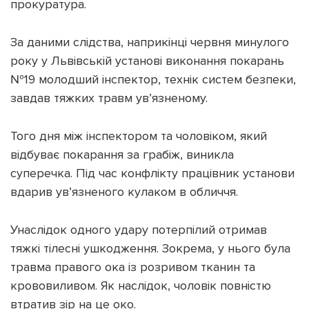
прокуратура.
За даними слідства, наприкінці червня минулого
року у Львівській установі виконання покарань
№19 молодший інспектор, технік систем безпеки,
Підтримати dyvys.info
завдав тяжких травм ув’язненому.
Того дня між інспектором та чоловіком, який
відбуває покарання за грабіж, виникла
суперечка. Під час конфлікту працівник установи
вдарив ув’язненого кулаком в обличчя.
Унаслідок одного удару потерпілий отримав
тяжкі тілесні ушкодження. Зокрема, у нього була
травма правого ока із розривом тканин та
крововиливом. Як наслідок, чоловік повністю
втратив зір на це око.