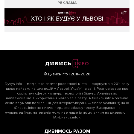
РЕКЛАМА
© Дивись.info | 2011–2026
Dyvys.info — медіа, яке сприяє розвиткові міста. Інформуємо з 2011 року
щодо найважливіших подій у Львові, Україні та світі. Розповідаємо про
соціальну сферу, культуру, технології і бізнес. Аналізуємо
найважливіше. Використання матеріалів сайту ІА Дивись.info можливе
лише за умови посилання (для інтернет-видань — гіперпосилання) на ІА
«Дивись.info» не нижче першого абзацу тексту. Використання
мультимедійних матеріалів можливе лише із посиланням на джерело —
ІА «Дивись.info».
ДИВИМОСЬ РАЗОМ