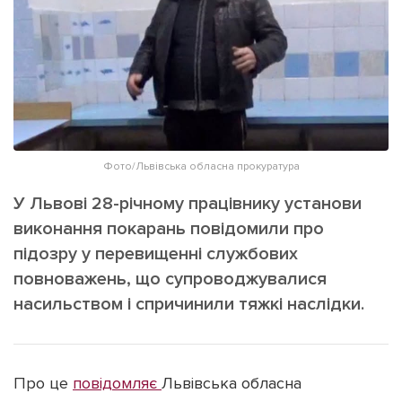
ІНШЕ
Інтерв'ю
Прес-релізи
Картки
Фото/Відео
Репортаж
Made in Lviv
Розслідування
Погляди
Фото/Львівська обласна прокуратура
Ініціативи
У Львові 28-річному працівнику установи
Лонгріди
виконання покарань повідомили про
підозру у перевищенні службових
повноважень, що супроводжувалися
Зв'язатися з нами
насильством і спричинили тяжкі наслідки.
[email protected]
Реклама на сайті
Політика конфіденційності
Про це
повідомляє
Львівська обласна
Наші соц мережі