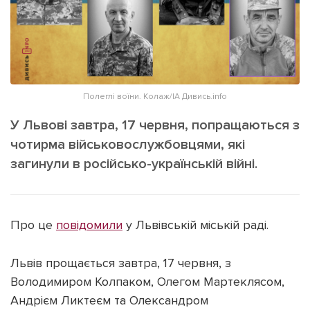
ІНШЕ
Інтерв'ю
Прес-релізи
Картки
Фото/Відео
Репортаж
Made in Lviv
Полеглі воїни. Колаж/ІА Дивись.info
Розслідування
Погляди
У Львові завтра, 17 червня, попращаються з
чотирма військовослужбовцями, які
Ініціативи
загинули в російсько-українській війні.
Лонгріди
Зв'язатися з нами
Про це
повідомили
у Львівській міській раді.
[email protected]
Реклама на сайті
Львів прощається завтра, 17 червня, з
Політика конфіденційності
Володимиром Колпаком, Олегом Мартеклясом,
Андрієм Ликтеєм та Олександром
Наші соц мережі