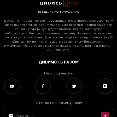
© Дивись.info | 2011–2026
Dyvys.info — медіа, яке сприяє розвиткові міста. Інформуємо з 2011 року
щодо найважливіших подій у Львові, Україні та світі. Розповідаємо про
соціальну сферу, культуру, технології і бізнес. Аналізуємо
найважливіше. Використання матеріалів сайту ІА Дивись.info можливе
лише за умови посилання (для інтернет-видань — гіперпосилання) на ІА
«Дивись.info» не нижче першого абзацу тексту. Використання
мультимедійних матеріалів можливе лише із посиланням на джерело —
ІА «Дивись.info».
ДИВИМОСЬ РАЗОМ
Наші соц мережі
Підписка на розсилку новин