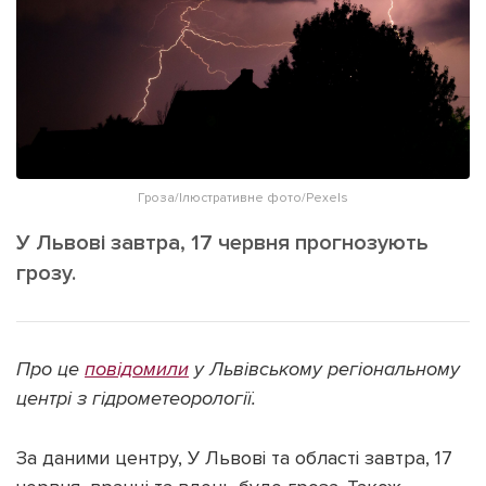
ІНШЕ
Інтерв'ю
Прес-релізи
Картки
Фото/Відео
Репортаж
Made in Lviv
Розслідування
Погляди
Гроза/Ілюстративне фото/Pexels
Ініціативи
У Львові завтра, 17 червня прогнозують
Лонгріди
грозу.
Зв'язатися з нами
Про це
повідомили
у Львівському регіональному
[email protected]
Реклама на сайті
центрі з гідрометеорології.
Політика конфіденційності
За даними центру, У Львові та області завтра, 17
Наші соц мережі