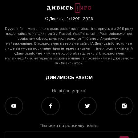
© Дивись.info | 2011–2026
Dyvys.info — медіа, яке сприяє розвиткові міста. Інформуємо з 2011 року
щодо найважливіших подій у Львові, Україні та світі. Розповідаємо про
соціальну сферу, культуру, технології і бізнес. Аналізуємо
найважливіше. Використання матеріалів сайту ІА Дивись.info можливе
лише за умови посилання (для інтернет-видань — гіперпосилання) на ІА
«Дивись.info» не нижче першого абзацу тексту. Використання
мультимедійних матеріалів можливе лише із посиланням на джерело —
ІА «Дивись.info».
ДИВИМОСЬ РАЗОМ
Наші соц мережі
Підписка на розсилку новин