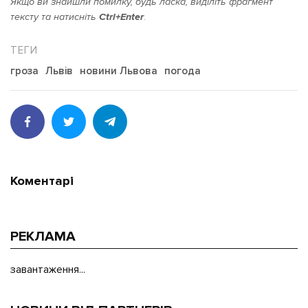
Якщо ви знайшли помилку, будь ласка, виділіть фрагмент
тексту та натисніть
Ctrl+Enter
.
гроза
Львів
новини Львова
погода
Коментарі
РЕКЛАМА
завантаження...