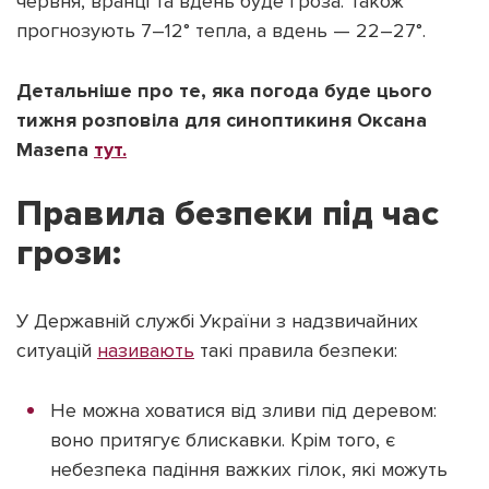
червня, вранці та вдень буде гроза. Також
прогнозують 7–12° тепла, а вдень — 22–27°.
Детальніше про те, яка погода буде цього
тижня розповіла для синоптикиня Оксана
Підтримати dyvys.info
Мазепа
тут.
Правила безпеки під час
грози:
У Державній службі України з надзвичайних
ситуацій
називають
такі правила безпеки:
Не можна ховатися від зливи під деревом:
воно притягує блискавки. Крім того, є
небезпека падіння важких гілок, які можуть