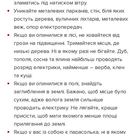
зламатись під натиском вітру.
Уникайте металевих парканів, стін, біля яких
ростуть дерева, вуличних ліхтарів, металевих
веж, опор електропередач.
Якщо ви опинилися в лісі, не ховайтеся від
грози на підвищенні. Тримайтеся місця, де
низькі дерева. Ні в якому разі не бігайте. Дуб,
тополя, сосна та ялина найбільш проводять
розряд електрики, найменше – верба, клен
та кущі.
Якщо ви опинилися в полі, знайдіть
заглиблення в землі. Бажано, щоб місце було
сухим, адже волога земля сильніше
проводить електрику. Не лягайте, краще
присісти, щоб мати якомога менше площі
прилягання до землі.
Якщо у вас із собою є парасолька, ні в якому