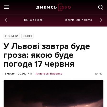
Війна в Україні
Відключення світла
ГОЛОВНЕ
Новини
НОВИНИ
ЛЬВІВ
Політика
У Львові завтра буде
Економіка
гроза: якою буде
погода 17 червня
Бізнес
Життя
16 червня 2026, 17:41
Анастасія Бабенко
421
Культура
Афіша