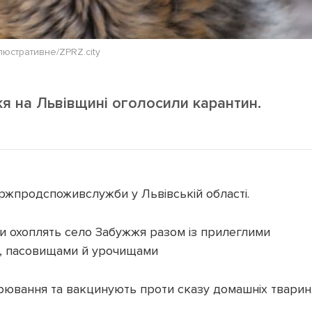
люстративне/ZPRZ.city
жя на Львівщині оголосили карантин.
ржпродспоживслужби у Львівській області.
и охоплять село Забужжя разом із прилеглими
и, пасовищами й урочищами
орювання та вакцинують проти сказу домашніх тварин