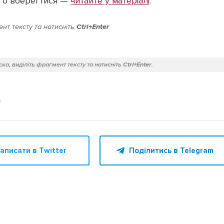
ого вберегтися —
читайте у матеріалі
.
нт тексту та натисніть
Ctrl+Enter
.
ка, виділіть фрагмент тексту та натисніть
Ctrl+Enter
.
з
аписати в Twitter
Поділитись в Telegram