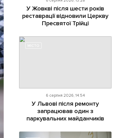
6 серпня 2026, 15:28
У Жовкві після шести років
реставрації відновили Церкву
Пресвятої Трійці
МІСТО
ама на сайті
і
6 серпня 2026, 14:54
У Львові після ремонту
запрацював один з
паркувальних майданчиків