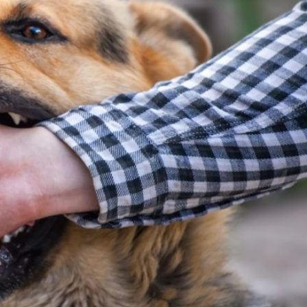
Лонгріди
[email protected]
Рекл
Політика конфіденційност