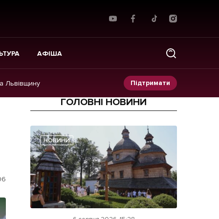
ЬТУРА
АФІША
Підтримати
на Львівщину
ГОЛОВНІ НОВИНИ
Прес-релізи
Фото/Відео
НОВИНИ
Made in Lviv
06