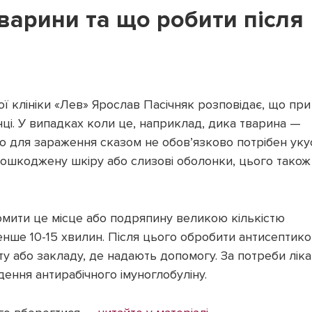
тварини та що робити після
ї клініки «Лев» Ярослав Пасічняк розповідає, що при
інці. У випадках коли це, наприклад, дика тварина —
о для зараження сказом не обов’язково потрібен уку
пошкоджену шкіру або слизові оболонки, цього також
омити це місце або подряпину великою кількістю
нше 10-15 хвилин. Після цього обробити антисептик
 або закладу, де надають допомогу. За потреби лік
дення антирабічного імуноглобуліну.