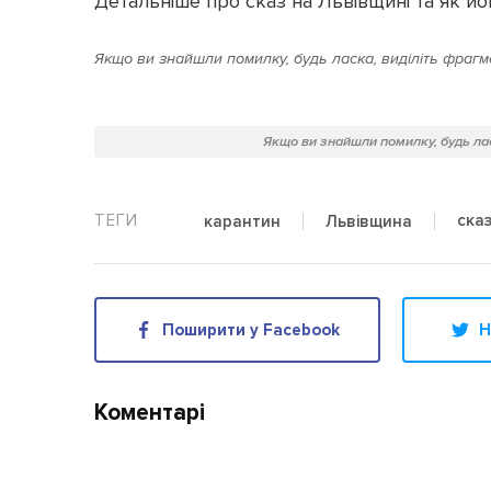
Детальніше про сказ на Львівщині та як й
Якщо ви знайшли помилку, будь ласка, виділіть фрагме
Якщо ви знайшли помилку, будь лас
ска
карантин
Львівщина
Поширити у Facebook
Н
Коментарі