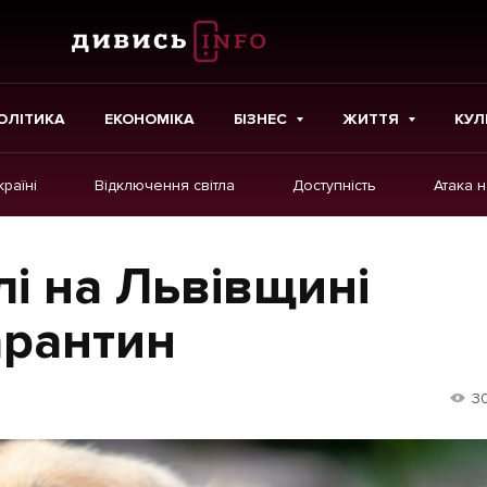
ОЛІТИКА
ЕКОНОМІКА
БІЗНЕС
ЖИТТЯ
КУЛ
країні
Відключення світла
Доступність
Атака 
ІНШЕ
Інтерв'ю
лі на Львівщині
Картки
арантин
Репортаж
Розслідування
3
Погляди
Ініціативи