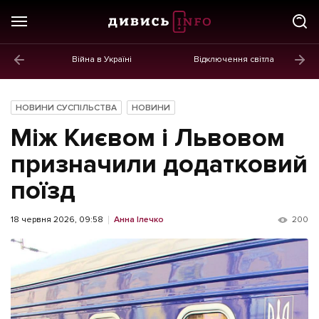
Війна в Україні
Відключення світла
ГОЛОВНЕ
Новини
НОВИНИ СУСПІЛЬСТВА
НОВИНИ
Політика
Між Києвом і Львовом
Економіка
призначили додатковий
поїзд
Бізнес
Життя
18 червня 2026, 09:58
Анна Ілечко
200
Культура
Афіша