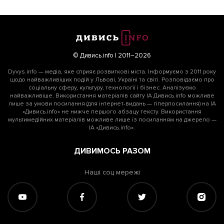
© Дивись.info | 2011–2026
Dyvys.info — медіа, яке сприяє розвиткові міста. Інформуємо з 2011 року
щодо найважливіших подій у Львові, Україні та світі. Розповідаємо про
соціальну сферу, культуру, технології і бізнес. Аналізуємо
найважливіше. Використання матеріалів сайту ІА Дивись.info можливе
лише за умови посилання (для інтернет-видань — гіперпосилання) на ІА
«Дивись.info» не нижче першого абзацу тексту. Використання
мультимедійних матеріалів можливе лише із посиланням на джерело —
ІА «Дивись.info».
ДИВИМОСЬ РАЗОМ
Наші соц мережі