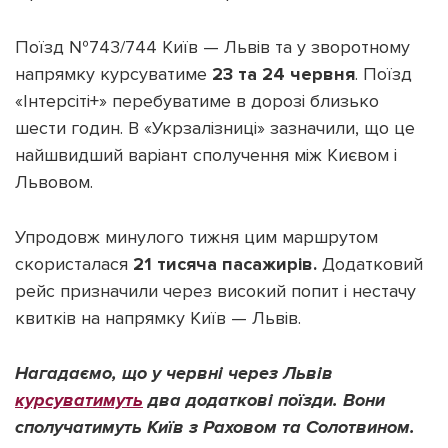
Поїзд №743/744 Київ — Львів та у зворотному
напрямку курсуватиме
23 та 24 червня
. Поїзд
«Інтерсіті+» перебуватиме в дорозі близько
Підтримати dyvys.info
шести годин. В «Укрзалізниці» зазначили, що це
найшвидший варіант сполучення між Києвом і
Львовом.
Упродовж минулого тижня цим маршрутом
скористалася
21 тисяча пасажирів.
Додатковий
рейс призначили через високий попит і нестачу
квитків на напрямку Київ — Львів.
Нагадаємо, що у червні через Львів
курсуватимуть
два додаткові поїзди. Вони
сполучатимуть Київ з Раховом та Солотвином.