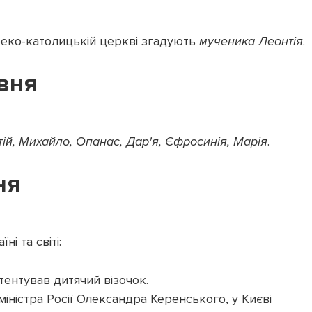
реко-католицькій церкві
згадують
мученика Леонтія
.
рвня
ій, Михайло, Опанас, Дар'я, Єфросинія, Марія
.
ня
ні та світі:
ентував дитячий візочок.
іністра Росії Олександра Керенського, у Києві