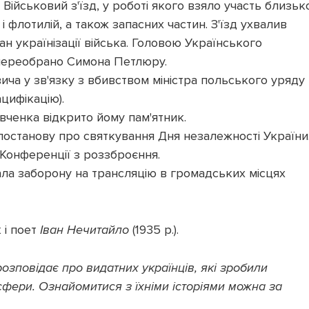
Військовий з'їзд, у роботі якого взяло участь близьк
 і флотилій, а також запасних частин. З'їзд ухвалив
н українізації війська. Головою Українського
 переобрано Симона Петлюру.
а у зв'язку з вбивством міністра польського уряду
цифікацію).
вченка відкрито йому пам'ятник.
останову про святкування Дня незалежності України
Конференції з роззброєння.
ла заборону на трансляцію в громадських місцях
 і поет
Іван Нечитайло
(1935 р.).
розповідає про видатних українців, які зробили
 сфери. Ознайомитися з їхніми історіями можна за