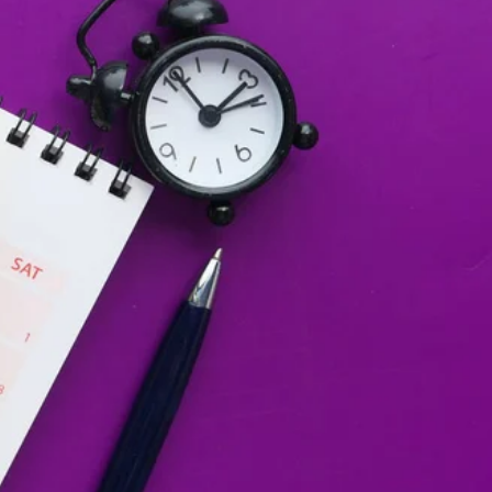
Лонгріди
[email protected]
Рекл
Політика конфіденційност