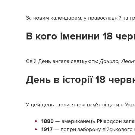
За новим календарем, у православній та г
В кого іменини 18 че
Свій День ангела святкують:
Данило, Леонт
День в історії 18 черв
У цей день сталися такі пам'ятні дати в Украї
1889
— американець Річардсон запат
1917
— попри заборону військового м