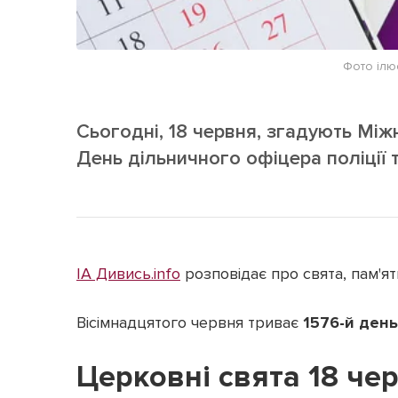
Фото ілю
Сьогодні, 18 червня, згадують Мі
День дільничного офіцера поліції т
ІА Дивись.info
розповідає про свята, пам'ятн
Вісімнадцятого червня триває
1576-й ден
Церковні свята 18 че