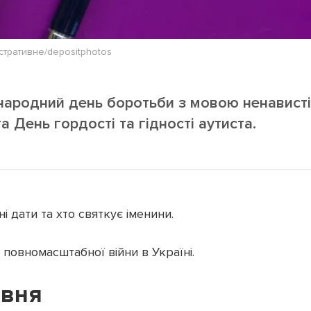
стративне/depositphotos
жнародний день боротьби з мовою ненависті
а День гордості та гідності аутиста.
і дати та хто святкує іменини.
ь
повномасштабної війни в Україні.
рвня