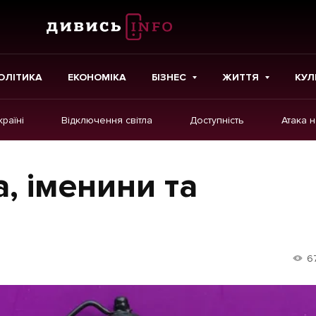
ОЛІТИКА
ЕКОНОМІКА
БІЗНЕС
ЖИТТЯ
КУЛ
країні
Відключення світла
Доступність
Атака 
ІНШЕ
Інтерв'ю
а, іменини та
Картки
Репортаж
Розслідування
6
Погляди
Ініціативи