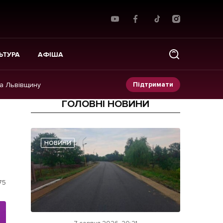
ЬТУРА
АФІША
Підтримати
на Львівщину
ГОЛОВНІ НОВИНИ
Прес-релізи
Фото/Відео
НОВИНИ
Made in Lviv
75