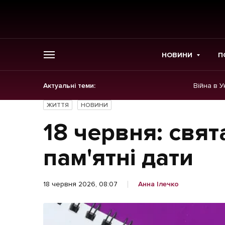
НОВИНИ
П
Актуальні теми:
Війна в У
ГОЛОВНЕ
ЖИТТЯ
НОВИНИ
Новини
18 червня: свят
Політика
пам'ятні дати
Економіка
18 червня 2026, 08:07
Анна Ілечко
Бізнес