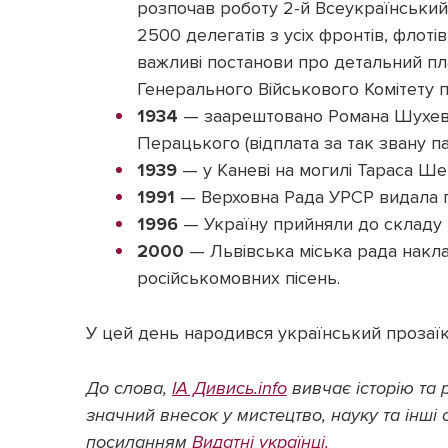
розпочав роботу 2-й Всеукраїнський 
2500 делегатів з усіх фронтів, флотів
важливі постанови про детальний пла
Генерального Військового Комітету
1934
— заарештовано Романа Шухевич
Перацького (відплата за так звану па
1939
— у Каневі на могилі Тараса Ше
1991
— Верховна Рада УРСР видала п
1996
— Україну прийняли до складу 
2000
— Львівська міська рада накла
російськомовних пісень.
У цей день народився український прозаїк
До слова,
ІА Дивись.info
вивчає історію та 
значний внесок у мистецтво, науку та інші
посиланням
Видатні
українці.