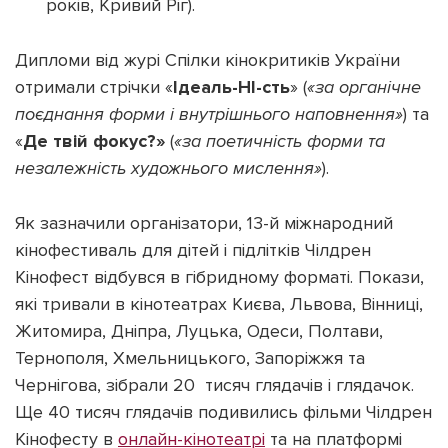
років, Кривий Ріг).
Дипломи від журі Спілки кінокритиків України
отримали стрічки «
Ідеаль-НІ-сть
» (
«за органічне
поєднання форми і внутрішнього наповнення»
) та
«
Де твій фокус?»
(
«за поетичність форми та
незалежність художнього мислення»
).
Як зазначили організатори, 13-й міжнародний
кінофестиваль для дітей і підлітків Чілдрен
Кінофест відбувся в гібридному форматі. Покази,
які тривали в кінотеатрах
Києва, Львова, Вінниці,
Житомира, Дніпра, Луцька, Одеси, Полтави,
Тернополя, Хмельницького, Запоріжжя та
Чернігова, зібрали 20 тисяч глядачів і глядачок.
Ще 40 тисяч глядачів подивились фільми Чілдрен
Кінофесту в
онлайн-кінотеатрі
та на платформі