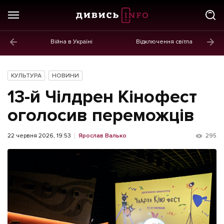
Війна в Україні
Відключення світла
ГОЛОВНЕ
Новини
КУЛЬТУРА
НОВИНИ
Політика
13-й Чілдрен Кінофест
Економіка
оголосив переможців
Бізнес
22 червня 2026, 19:53
Ярослав Валько
295
Життя
Культура
Афіша