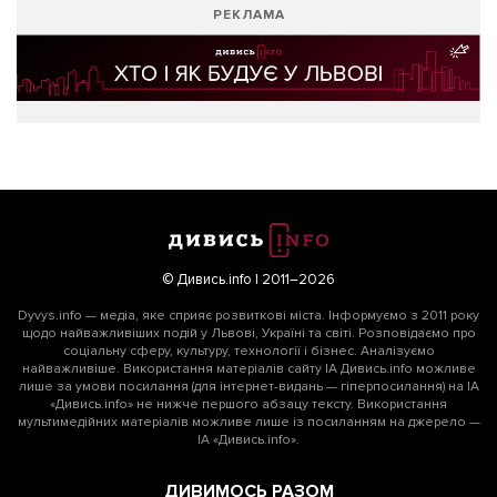
РЕКЛАМА
© Дивись.info | 2011–2026
Dyvys.info — медіа, яке сприяє розвиткові міста. Інформуємо з 2011 року
щодо найважливіших подій у Львові, Україні та світі. Розповідаємо про
соціальну сферу, культуру, технології і бізнес. Аналізуємо
найважливіше. Використання матеріалів сайту ІА Дивись.info можливе
лише за умови посилання (для інтернет-видань — гіперпосилання) на ІА
«Дивись.info» не нижче першого абзацу тексту. Використання
мультимедійних матеріалів можливе лише із посиланням на джерело —
ІА «Дивись.info».
ДИВИМОСЬ РАЗОМ