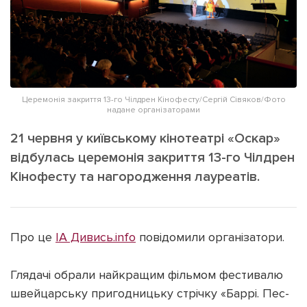
ІНШЕ
Інтерв'ю
Прес-релізи
Картки
Фото/Відео
Репортаж
Made in Lviv
Розслідування
Церемонія закриття 13-го Чілдрен Кінофесту/Сергій Сівяков/Фото
надане організаторами
Погляди
21 червня у київському кінотеатрі «Оскар»
Ініціативи
відбулась церемонія закриття 13-го Чілдрен
Лонгріди
Кінофесту та нагородження лауреатів.
Зв'язатися з нами
[email protected]
Реклама на сайті
Про це
ІА Дивись.info
повідомили організатори.
Політика конфіденційності
Глядачі обрали найкращим фільмом фестивалю
швейцарську пригодницьку стрічку «Баррі. Пес-
Наші соц мережі