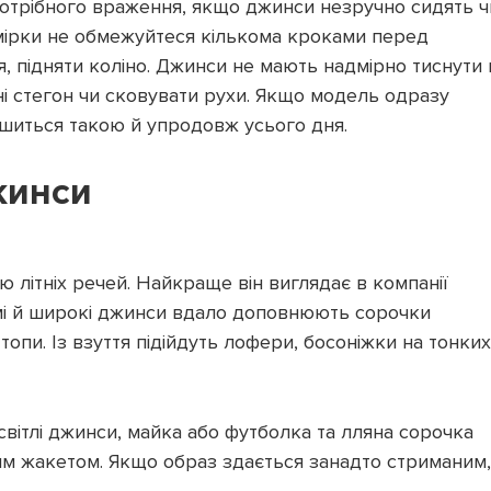
потрібного враження, якщо джинси незручно сидять ч
имірки не обмежуйтеся кількома кроками перед
, підняти коліно. Джинси не мають надмірно тиснути 
ні стегон чи сковувати рухи. Якщо модель одразу
ишиться такою й упродовж усього дня.
жинси
ю літніх речей. Найкраще він виглядає в компанії
ямі й широкі джинси вдало доповнюють сорочки
топи. Із взуття підійдуть лофери, босоніжки на тонких
вітлі джинси, майка або футболка та лляна сорочка
гким жакетом. Якщо образ здається занадто стриманим,