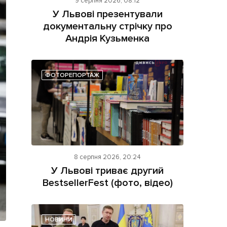
9 серпня 2026, 08:12
У Львові презентували
документальну стрічку про
Андрія Кузьменка
ФОТОРЕПОРТАЖ
ама на сайті
і
8 серпня 2026, 20:24
У Львові триває другий
BestsellerFest (фото, відео)
НОВИНИ