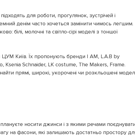
підходять для роботи, прогулянок, зустрічей і
темний денім часто хочеться замінити чимось легшим.
во: білі, молочні та світло-сірі моделі з тоншої
 ЦУМ Київ. Їх пропонують бренди I AM, L.A.B by
o, Ksenia Schnaider, LK costume, The Makers, Frame.
найти прямі, широкі, укорочені чи розкльошені модел
 плануєте носити джинси і з якими речами поєднувати
увагу на фасони, які залишають достатньо простору дл