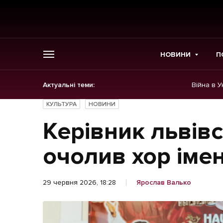
НОВИНИ
П
Актуальні теми:
Війна в У
ГОЛОВНЕ
КУЛЬТУРА
НОВИНИ
Новини
Керівник львівс
Політика
очолив хор іме
Економіка
29 червня 2026, 18:28
Ярослав Валько
Бізнес