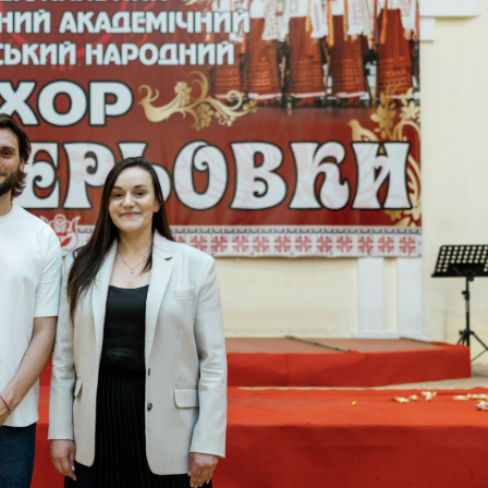
Лонгріди
[email protected]
Рекл
Політика конфіденційност