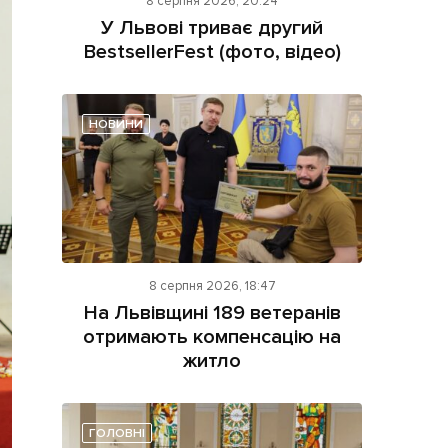
8 серпня 2026, 20:24
У Львові триває другий
BestsellerFest (фото, відео)
НОВИНИ
ама на сайті
і
8 серпня 2026, 18:47
На Львівщині 189 ветеранів
отримають компенсацію на
житло
ГОЛОВНІ