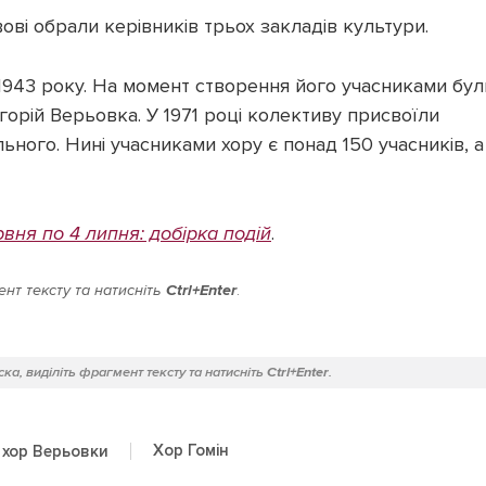
вові обрали керівників трьох закладів культури.
1943 року. На момент створення його учасниками бул
орій Верьовка. У 1971 році колективу присвоїли
льного. Нині учасниками хору є понад 150 учасників, а
рвня по 4 липня: добірка подій
.
нт тексту та натисніть
Ctrl+Enter
.
ка, виділіть фрагмент тексту та натисніть
Ctrl+Enter
.
Хор Гомін
хор Верьовки