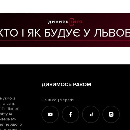
ДИВИМОСЬ РАЗОМ
рмуємо з
Наші соц мережі
а світі.
ї і бізнес.
айту ІА
нтернет-
жче першого
лів можливе