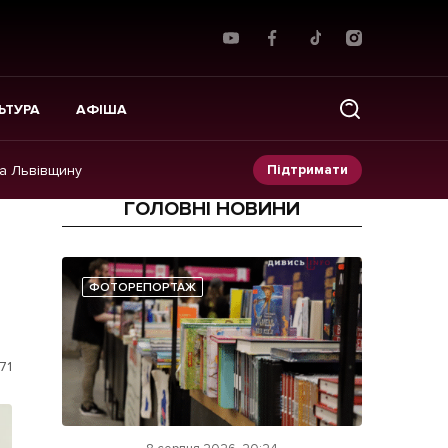
ЬТУРА
АФІША
Підтримати
на Львівщину
ГОЛОВНІ НОВИНИ
Прес-релізи
Фото/Відео
ФОТОРЕПОРТАЖ
Made in Lviv
71