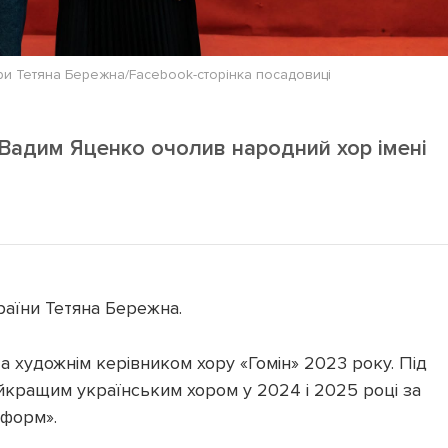
ури Тетяна Бережна/Facebook-сторінка посадовиці
 Вадим Яценко очолив народний хор імені
раїни Тетяна Бережна.
 художнім керівником хору «Гомін» 2023 року. Під
йкращим українським хором у 2024 і 2025 році за
нформ».