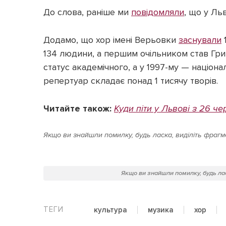
До слова, раніше ми
повідомляли
, що у Ль
Додамо, що хор імені Верьовки
заснували
134 людини, а першим очільником став Григ
статус академічного, а у 1997-му — націона
репертуар складає понад 1 тисячу творів.
Читайте також:
Куди піти у Львові з 26 че
Якщо ви знайшли помилку, будь ласка, виділіть фрагме
Якщо ви знайшли помилку, будь лас
культура
музика
хор