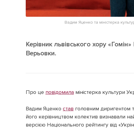
Вадим Яценко та міністерка культ
Керівник львівського хору «Гомін»
Верьовки.
Про це
повідомила
міністерка культури Ук
Вадим Яценко
став
головним диригентом та
його керівництвом колектив визнавали на
версією Національного рейтингу від «Укрі