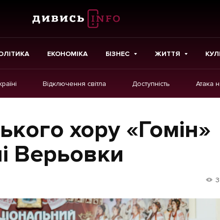
ОЛІТИКА
ЕКОНОМІКА
БІЗНЕС
ЖИТТЯ
КУЛ
країні
Відключення світла
Доступність
Атака 
ІНШЕ
Інтерв'ю
ького хору «Гомін»
Картки
ні Верьовки
Репортаж
Розслідування
3
Погляди
Ініціативи