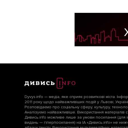
Dyvys.info — медіа, яке сприяє розвиткові міста. Інфо
2011 року щодо найважливіших подій у Львові, Україні т
Розповідаємо про соціальну сферу, культуру, технологі
Аналізуємо найважливіше. Використання матеріалів с
Дивись.info можливе лише за умови посилання (для і
видань — гіперпосилання) на ІА «Дивись.info» не ни
абзацу тексту. Використання мультимедійних матеріа