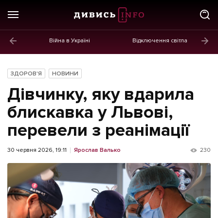
Війна в Україні
Відключення світла
ГОЛОВНЕ
Новини
ЗДОРОВ'Я
НОВИНИ
Політика
Дівчинку, яку вдарила
Економіка
блискавка у Львові,
перевели з реанімації
Бізнес
Життя
30 червня 2026, 19:11
Ярослав Валько
230
Культура
Афіша