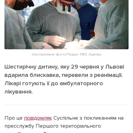
ІНШЕ
Інтерв'ю
Прес-релізи
Картки
Фото/Відео
Репортаж
Made in Lviv
Розслідування
Погляди
Ілюстративне фото/Перше ТМО Львова
Ініціативи
Шестирічну дитину, яку 29 червня у Львові
Лонгріди
вдарила блискавка, перевели з реанімації.
Лікарі готують її до амбулаторного
лікування.
Зв'язатися з нами
[email protected]
Реклама на сайті
Політика конфіденційності
Про це
повідомляє
Суспільне з покликанням на
пресслужбу Першого територіального
Наші соц мережі