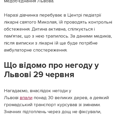
медоб'єднання Львова.
Наразі дівчинка перебуває в Центрі педіатрії
лікарні святого Миколая, їй проводять контрольні
обстеження. Дитина активна, спілкується і
Підтримати dyvys.info
пам'ятає, що з нею трапилось. За даними медиків,
після виписки з лікарні їй ще буде потрібне
амбулаторне спостереження.
Що відомо про негоду у
Львові 29 червня
Нагадаємо, внаслідок негоди у
Львові
впали
понад 30 великих дерев, а деякий
громадський транспорт курсував зі змінами.
Значних підтоплень через дощ не фіксували,