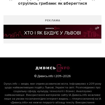
отруїлись грибами: як вберегтися
РЕКЛАМА
© Дивись.info | 2011–2026
Dyvys.info — медіа, яке сприяє розвиткові міста. Інформуємо з 2011 року
щодо найважливіших подій у Львові, Україні та світі. Розповідаємо про
соціальну сферу, культуру, технології і бізнес. Аналізуємо
найважливіше. Використання матеріалів сайту ІА Дивись.info можливе
лише за умови посилання (для інтернет-видань — гіперпосилання) на ІА
«Дивись.info» не нижче першого абзацу тексту. Використання