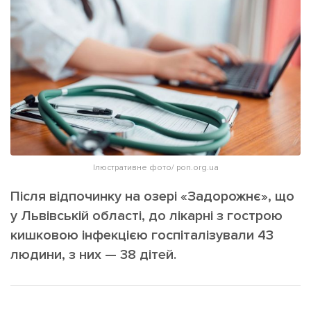
ІНШЕ
Інтерв'ю
Прес-релізи
Картки
Фото/Відео
Репортаж
Made in Lviv
Розслідування
Погляди
Ініціативи
Лонгріди
Ілюстративне фото/ pon.org.ua
Після відпочинку на озері «Задорожнє», що
у Львівській області, до лікарні з гострою
Зв'язатися з нами
кишковою інфекцією госпіталізували 43
[email protected]
Реклама на сайті
людини, з них — 38 дітей.
Політика конфіденційності
Наші соц мережі