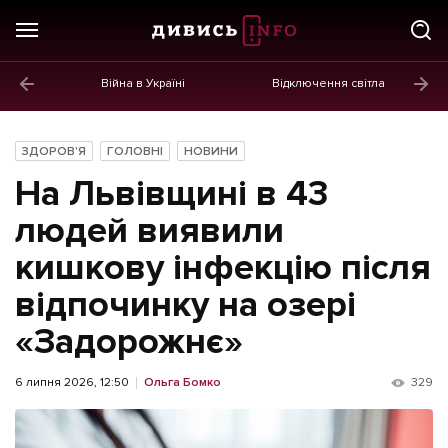
Війна в Україні
Відключення світла
ГОЛОВНЕ
Новини
ЗДОРОВ'Я
ГОЛОВНІ
НОВИНИ
Політика
На Львівщині в 43
Економіка
людей виявили
кишкову інфекцію після
Бізнес
відпочинку на озері
Життя
«Задорожнє»
Культура
Афіша
6 липня 2026, 12:50
Ольга Бомко
329