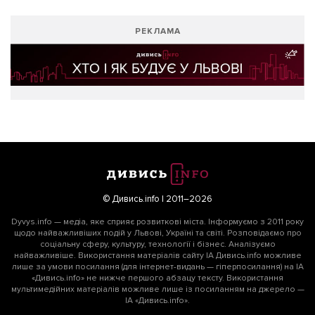
РЕКЛАМА
© Дивись.info | 2011–2026
Dyvys.info — медіа, яке сприяє розвиткові міста. Інформуємо з 2011 року
щодо найважливіших подій у Львові, Україні та світі. Розповідаємо про
соціальну сферу, культуру, технології і бізнес. Аналізуємо
найважливіше. Використання матеріалів сайту ІА Дивись.info можливе
лише за умови посилання (для інтернет-видань — гіперпосилання) на ІА
«Дивись.info» не нижче першого абзацу тексту. Використання
мультимедійних матеріалів можливе лише із посиланням на джерело —
ІА «Дивись.info».