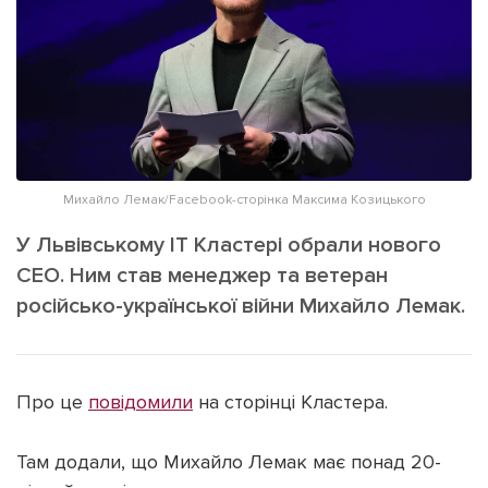
ІНШЕ
Інтерв'ю
Прес-релізи
Картки
Фото/Відео
Репортаж
Made in Lviv
Розслідування
Погляди
Михайло Лемак/Facebook-сторінка Максима Козицького
Ініціативи
У Львівському ІТ Кластері обрали нового
Лонгріди
СЕО. Ним став менеджер та ветеран
російсько-української війни Михайло Лемак.
Зв'язатися з нами
[email protected]
Реклама на сайті
Про це
повідомили
на сторінці Кластера.
Політика конфіденційності
Там додали, що Михайло Лемак має понад 20-
Наші соц мережі