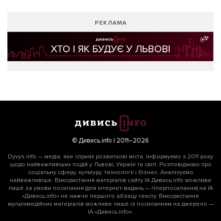
РЕКЛАМА
© Дивись.info | 2011–2026
Dyvys.info — медіа, яке сприяє розвиткові міста. Інформуємо з 2011 року
щодо найважливіших подій у Львові, Україні та світі. Розповідаємо про
соціальну сферу, культуру, технології і бізнес. Аналізуємо
найважливіше. Використання матеріалів сайту ІА Дивись.info можливе
лише за умови посилання (для інтернет-видань — гіперпосилання) на ІА
«Дивись.info» не нижче першого абзацу тексту. Використання
мультимедійних матеріалів можливе лише із посиланням на джерело —
ІА «Дивись.info».