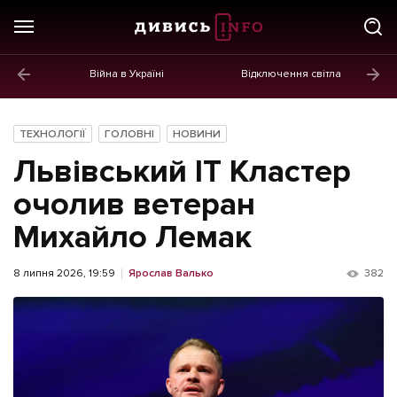
Війна в Україні
Відключення світла
ГОЛОВНЕ
Новини
ТЕХНОЛОГІЇ
ГОЛОВНІ
НОВИНИ
Політика
Львівський ІТ Кластер
Економіка
очолив ветеран
Михайло Лемак
Бізнес
Життя
8 липня 2026, 19:59
Ярослав Валько
382
Культура
Афіша