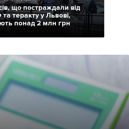
есів, що постраждали від
 та теракту у Львові,
ють понад 2 млн грн
ама на сайті
і