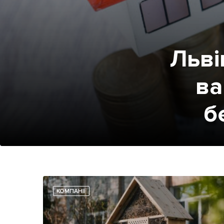
Льві
ва
б
КОМПАНІЇ