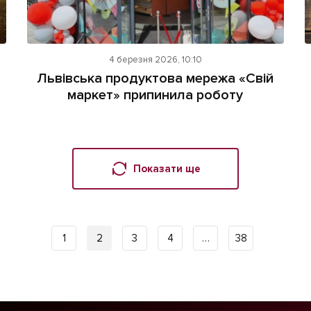
4 березня 2026, 10:10
Львівська продуктова мережа «Свій
маркет» припинила роботу
Показати ще
1
2
3
4
…
38