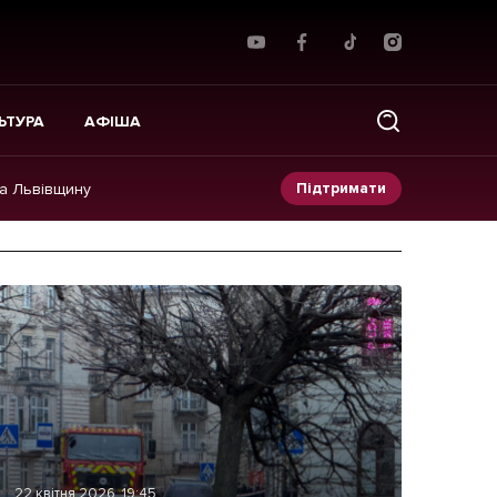
ЬТУРА
АФІША
Підтримати
на Львівщину
Прес-релізи
Фото/Відео
Made in Lviv
22 квітня 2026, 19:45