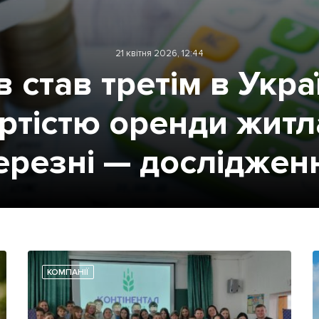
21 квітня 2026, 12:44
в став третім в Украї
ртістю оренди житл
ерезні — досліджен
КОМПАНІЇ