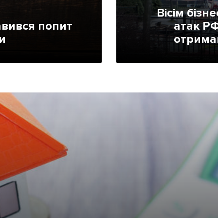
Лонгріди
Вісім бізн
авився попит
атак РФ
и
отрима
[email protected]
Рекл
Політика конфіденційност