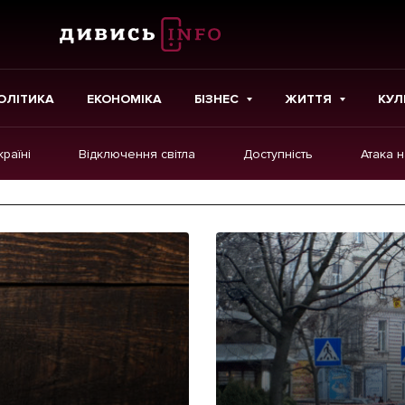
ОЛІТИКА
ЕКОНОМІКА
БІЗНЕС
ЖИТТЯ
КУЛ
країні
Відключення світла
Доступність
Атака 
ІНШЕ
Інтерв'ю
Картки
Репортаж
Розслідування
Погляди
Ініціативи