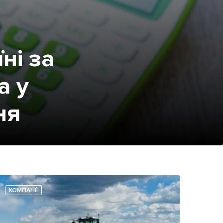
ні за
а у
ня
КОМПАНІЇ