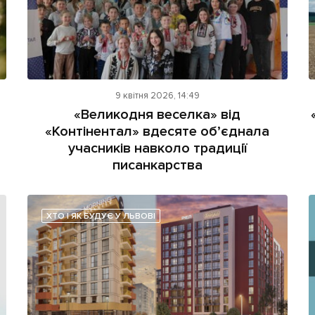
9 квітня 2026, 14:49
«Великодня веселка» від
«Контінентал» вдесяте об’єднала
учасників навколо традиції
писанкарства
ХТО І ЯК БУДУЄ У ЛЬВОВІ