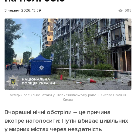
ІНШЕ
3 червня 2026, 13:59
695
Інтерв'ю
Прес-релізи
Картки
Фото/Відео
Репортаж
Made in Lviv
Розслідування
Погляди
Ініціативи
Лонгріди
аслідки російської атаки у Шевченківському районі Києва/ Поліція
Зв'язатися з нами
Києва
[email protected]
Реклама на сайті
Вчорашні нічні обстріли – це причина
Політика конфіденційності
вкотре наголосити: Путін вбиває цивільних
у мирних містах через нездатність
Наші соц мережі