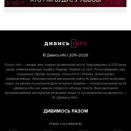
© Дивись.info | 2011–2026
Dyvys.info — медіа, яке сприяє розвиткові міста. Інформуємо з 2011 року
щодо найважливіших подій у Львові, Україні та світі. Розповідаємо про
соціальну сферу, культуру, технології і бізнес. Аналізуємо
найважливіше. Використання матеріалів сайту ІА Дивись.info можливе
лише за умови посилання (для інтернет-видань — гіперпосилання) на ІА
«Дивись.info» не нижче першого абзацу тексту. Використання
мультимедійних матеріалів можливе лише із посиланням на джерело —
ІА «Дивись.info».
ДИВИМОСЬ РАЗОМ
Наші соц мережі