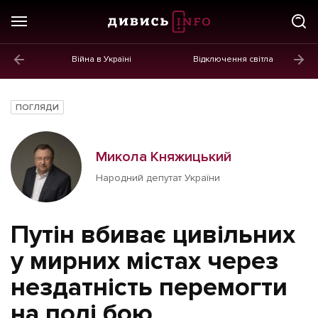
Війна в Україні
Відключення світла
ГОЛОВНЕ
Новини
ПОГЛЯДИ
Політика
Економіка
Микола Княжицький
Народний депутат України
Бізнес
Життя
Путін вбиває цивільних
Культура
у мирних містах через
Афіша
нездатність перемогти
на полі бою