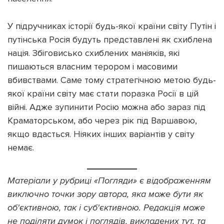
У підручниках історії будь-якої країни світу Путін і
путінська Росія будуть представлені як схиблена
нація. Збіговисько схиблених маніяків, які
пишаються власним терором і масовими
вбивствами. Саме тому стратегічною метою будь-
якої країни світу має стати поразка Росії в цій
війні. Адже зупинити Росію можна або зараз під
Краматорськом, або через рік під Варшавою,
якщо вдасться. Ніяких інших варіантів у світу
немає.
Матеріали у рубриці «Погляди» є відображенням
виключно точки зору автора, яка може бути як
об'єктивною, так і суб'єктивною. Редакція може
не поділяти думок і поглядів, викладених тут, та