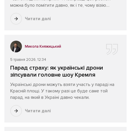
можна було помітити давно, як і те, чому візію
Федорова щодо завершення війни не підтримували
не лише Сирський, а й Володимир Зеленський та
Читати далі
військові з його оточення.
Микола Княжицький
5 травня 2026, 12:34
Парад страху: як українські дрони
зіпсували головне шоу Кремля
Українські дрони можуть взяти участь у параді на
Красній площі. У такому разі це буде саме той
парад, на який в Україні давно чекали.
Читати далі