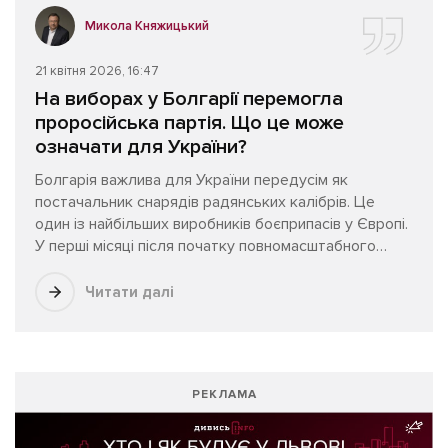
Микола Княжицький
21 квітня 2026, 16:47
На виборах у Болгарії перемогла
проросійська партія. Що це може
означати для України?
Болгарія важлива для України передусім як
постачальник снарядів радянських калібрів. Це
один із найбільших виробників боєприпасів у Європі.
У перші місяці після початку повномасштабного
вторгнення саме болгарські снаряди забезпечували
приблизно третину потреб українських військових.
Читати далі
РЕКЛАМА