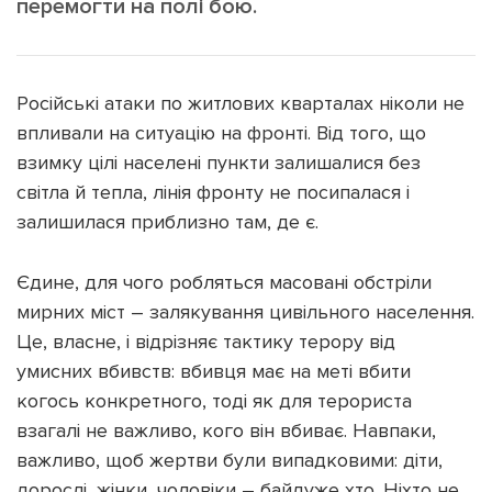
перемогти на полі бою.
Російські атаки по житлових кварталах ніколи не
впливали на ситуацію на фронті. Від того, що
Підтримати dyvys.info
взимку цілі населені пункти залишалися без
світла й тепла, лінія фронту не посипалася і
залишилася приблизно там, де є.
Єдине, для чого робляться масовані обстріли
мирних міст – залякування цивільного населення.
Це, власне, і відрізняє тактику терору від
умисних вбивств: вбивця має на меті вбити
когось конкретного, тоді як для терориста
взагалі не важливо, кого він вбиває. Навпаки,
важливо, щоб жертви були випадковими: діти,
дорослі, жінки, чоловіки – байдуже хто. Ніхто не