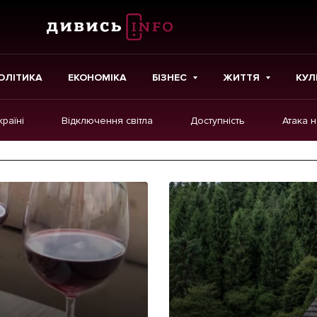
ОЛІТИКА
ЕКОНОМІКА
БІЗНЕС
ЖИТТЯ
КУЛ
країні
Відключення світла
Доступність
Атака 
ІНШЕ
Інтерв'ю
Картки
Репортаж
Розслідування
Погляди
Ініціативи