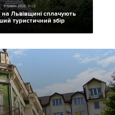
9 травня 2025, 21:02
 на Львівщині сплачують
ший туристичний збір
ама на сайті
і