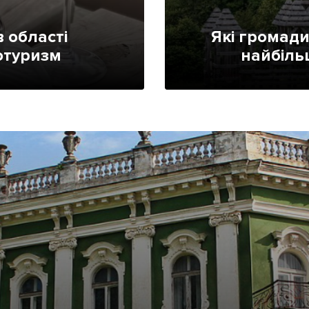
Лонгріди
 області
Які громади
отуризм
найбіль
[email protected]
Рекл
Політика конфіденційност