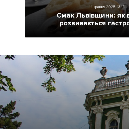
Життя
14 травня 2025, 13:18
Смак Львівщини: як в
Культура
розвивається гастр
Афіша