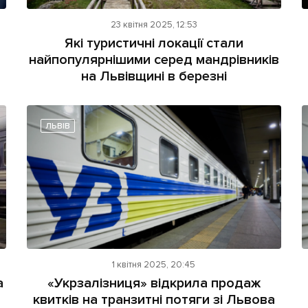
23 квітня 2025, 12:53
Які туристичні локації стали
найпопулярнішими серед мандрівників
на Львівщині в березні
ЛЬВІВ
1 квітня 2025, 20:45
а
«Укрзалізниця» відкрила продаж
квитків на транзитні потяги зі Львова