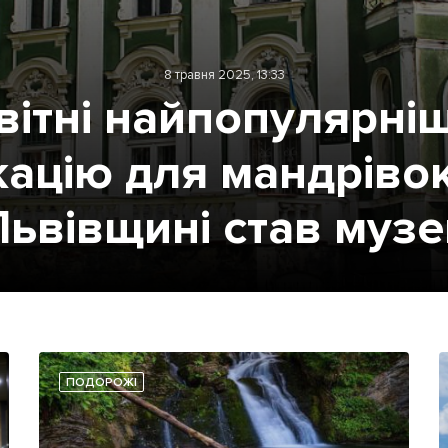
8 травня 2025, 13:33
вітні найпопулярн
кацію для мандрівок
Львівщині став музе
ПОДОРОЖІ