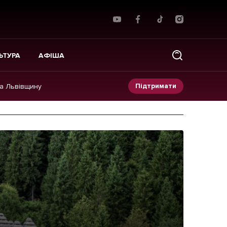
ЬТУРА
АФІША
Підтримати
на Львівщину
Прес-релізи
Фото/Відео
Made in Lviv