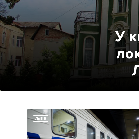
У к
ло
ЛЬВІВ