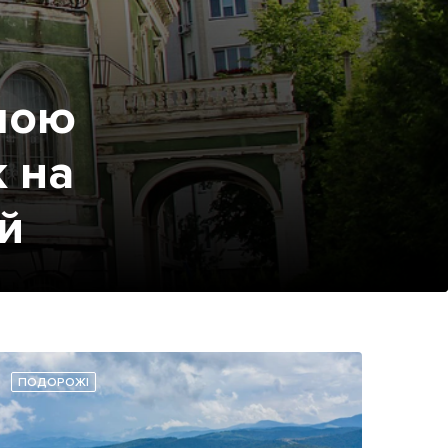
ішою
 на
й
ПОДОРОЖІ