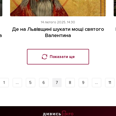
14 лютого 2025, 14:30
Де на Львівщині шукати мощі святого
а
Валентина
Показати ще
1
…
5
6
7
8
9
…
11