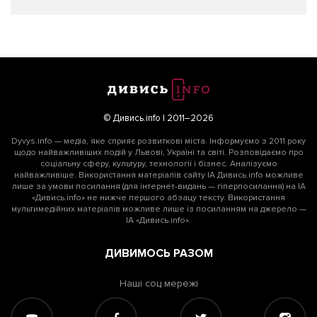
© Дивись.info | 2011–2026
Dyvys.info — медіа, яке сприяє розвиткові міста. Інформуємо з 2011 року
щодо найважливіших подій у Львові, Україні та світі. Розповідаємо про
соціальну сферу, культуру, технології і бізнес. Аналізуємо
найважливіше. Використання матеріалів сайту ІА Дивись.info можливе
лише за умови посилання (для інтернет-видань — гіперпосилання) на ІА
«Дивись.info» не нижче першого абзацу тексту. Використання
мультимедійних матеріалів можливе лише із посиланням на джерело —
ІА «Дивись.info».
ДИВИМОСЬ РАЗОМ
Наші соц мережі