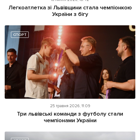
ІНШЕ
Легкоатлетка зі Львівщини стала чемпіонкою
України з бігу
Інтерв'ю
Прес-релізи
Картки
Фото/Відео
Репортаж
Made in Lviv
СПОРТ
Розслідування
Погляди
Ініціативи
Лонгріди
Зв'язатися з нами
25 травня 2026, 11:09
[email protected]
Реклама на сайті
Три львівські команди з футболу стали
чемпіонами України
Політика конфіденційності
Наші соц мережі