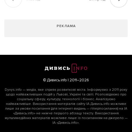
РЕКЛАМА
© Дивись.info | 2011–2026
Dyvys.info — медіа, яке сприяє розвиткові міста. Інформуємо з 2011 року
щодо найважливіших подій у Львові, Україні та світі. Розповідаємо про
соціальну сферу, культуру, технології і бізнес. Аналізуємо
найважливіше. Використання матеріалів сайту ІА Дивись.info можливе
лише за умови посилання (для інтернет-видань — гіперпосилання) на ІА
«Дивись.info» не нижче першого абзацу тексту. Використання
мультимедійних матеріалів можливе лише із посиланням на джерело —
ІА «Дивись.info».