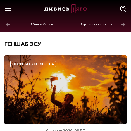
Війна в Україні
Відключення світла
ГОЛОВНЕ
Новини
ГЕНШАБ ЗСУ
Політика
Економіка
НОВИНИ СУСПІЛЬСТВА
Бізнес
Життя
Культура
Афіша
6 серпня 2026, 08:57