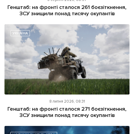
ІНШЕ
Генштаб: на фронті сталося 261 боєзіткнення,
ЗСУ знищили понад тисячу окупантів
Інтерв'ю
Прес-релізи
Картки
Фото/Відео
Репортаж
Made in Lviv
УКРАЇНА
Розслідування
Погляди
Ініціативи
Лонгріди
Зв'язатися з нами
8 липня 2026, 08:31
[email protected]
Реклама на сайті
Генштаб: на фронті сталося 271 боєзіткнення,
ЗСУ знищили понад тисячу окупантів
Політика конфіденційності
Наші соц мережі