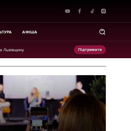
ЬТУРА
АФІША
Підтримати
на Львівщину
Прес-релізи
Фото/Відео
Made in Lviv