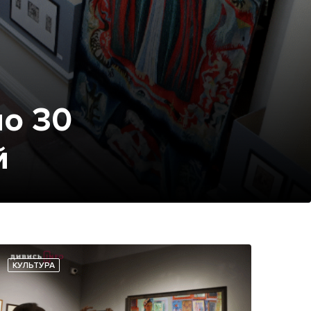
по 30
й
КУЛЬТУРА