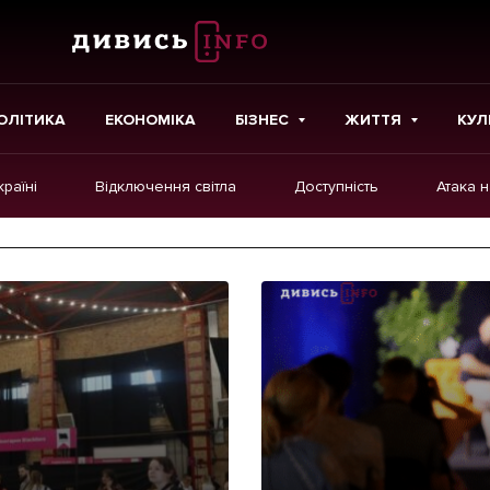
ОЛІТИКА
ЕКОНОМІКА
БІЗНЕС
ЖИТТЯ
КУЛ
країні
Відключення світла
Доступність
Атака 
ІНШЕ
Інтерв'ю
Картки
Репортаж
Розслідування
Погляди
Ініціативи