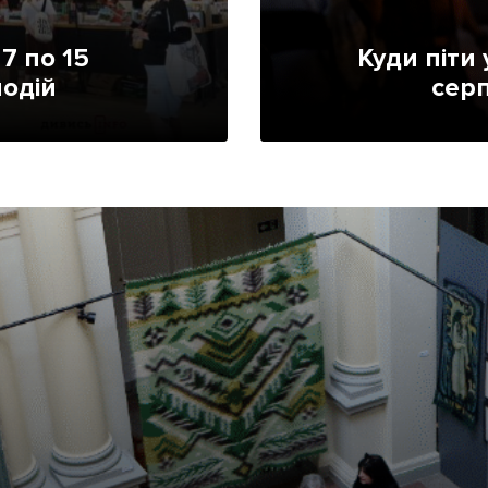
Лонгріди
 7 по 15
Куди піти 
подій
серп
[email protected]
Рекл
Політика конфіденційност