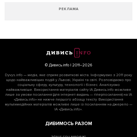
РЕКЛАМА
Підтримати dyvys.info
© Дивись.info | 2011–2026
Dyvys.info — медіа, яке сприяє розвиткові міста. Інформуємо з 2011 року
щодо найважливіших подій у Львові, Україні та світі. Розповідаємо про
соціальну сферу, культуру, технології і бізнес. Аналізуємо
найважливіше. Використання матеріалів сайту ІА Дивись.info можливе
лише за умови посилання (для інтернет-видань — гіперпосилання) на ІА
«Дивись.info» не нижче першого абзацу тексту. Використання
мультимедійних матеріалів можливе лише із посиланням на джерело —
ІА «Дивись.info».
ДИВИМОСЬ РАЗОМ
Наші соц мережі