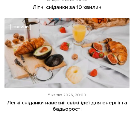
ІНШЕ
Літні сніданки за 10 хвилин
Інтерв'ю
Прес-релізи
Картки
Фото/Відео
НОВИНИ
Репортаж
Made in Lviv
Розслідування
Погляди
Ініціативи
Лонгріди
Зв'язатися з нами
5 квітня 2026, 20:00
[email protected]
Легкі сніданки навесні: свіжі ідеї для енергії та
Реклама на сайті
бадьорості
Політика конфіденційності
Наші соц мережі