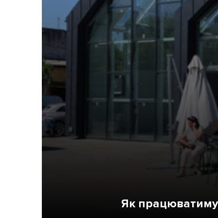
Життя
Культура
Афіша
Як працюватимут