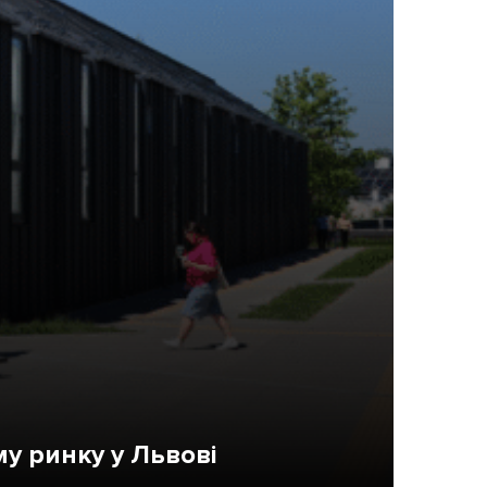
ама на сайті
і
у ринку у Львові