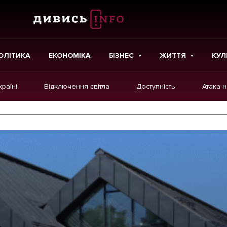
ОЛІТИКА
ЕКОНОМІКА
БІЗНЕС
ЖИТТЯ
КУЛ
країні
Відключення світла
Доступність
Атака 
ІНШЕ
Інтерв'ю
Картки
Репортаж
Розслідування
Погляди
Ініціативи