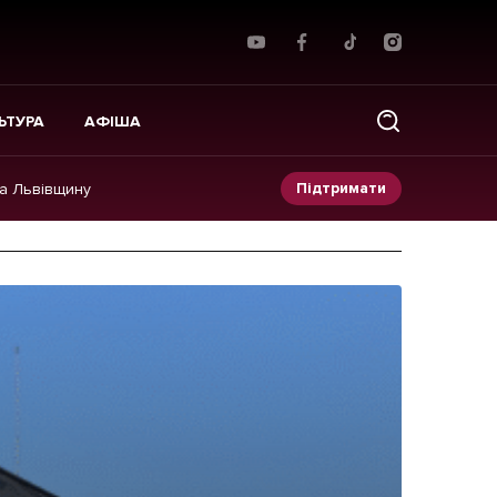
ЬТУРА
АФІША
Підтримати
на Львівщину
Прес-релізи
Фото/Відео
Made in Lviv