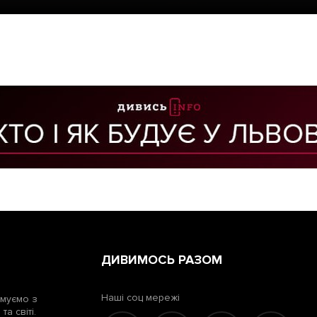
ДИВИМОСЬ РАЗОМ
Наші соц мережі
рмуємо з
а світі.