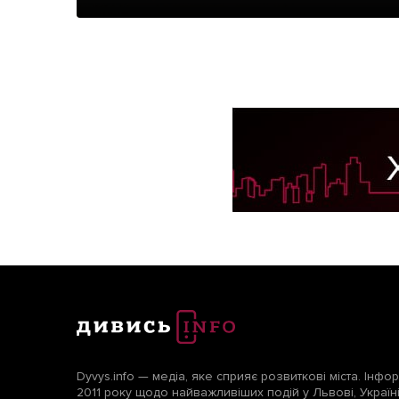
Dyvys.info — медіа, яке сприяє розвиткові міста. Інфо
2011 року щодо найважливіших подій у Львові, Україні т