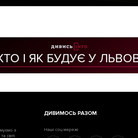
ДИВИМОСЬ РАЗОМ
Наші соц мережі
рмуємо з
а світі.