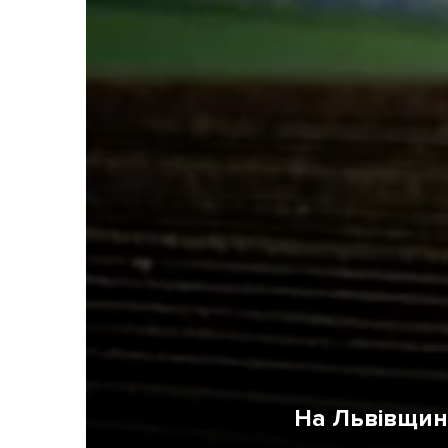
Життя
Культура
Афіша
На Львівщині