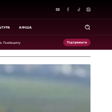
ЬТУРА
АФІША
Підтримати
на Львівщину
Прес-релізи
Фото/Відео
Made in Lviv