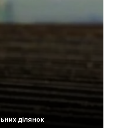
ама на сайті
і
льних ділянок