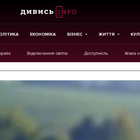
ОЛІТИКА
ЕКОНОМІКА
БІЗНЕС
ЖИТТЯ
КУЛ
країні
Відключення світла
Доступність
Атака 
ІНШЕ
Інтерв'ю
Картки
Репортаж
Розслідування
Погляди
Ініціативи