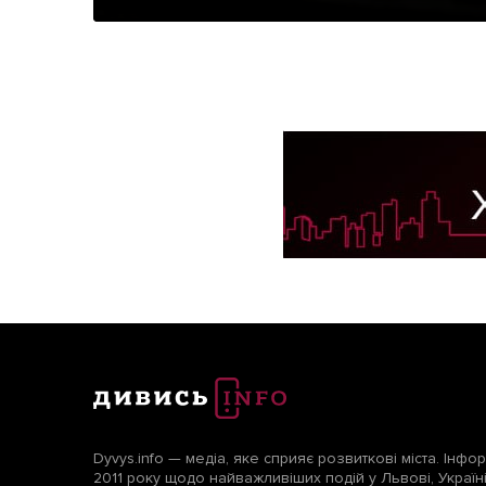
Dyvys.info — медіа, яке сприяє розвиткові міста. Інфо
2011 року щодо найважливіших подій у Львові, Україні т