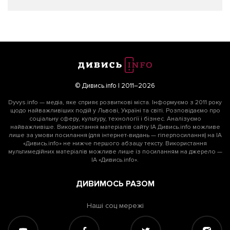
© Дивись.info | 2011–2026
Dyvys.info — медіа, яке сприяє розвиткові міста. Інформуємо з 2011 року
щодо найважливіших подій у Львові, Україні та світі. Розповідаємо про
соціальну сферу, культуру, технології і бізнес. Аналізуємо
найважливіше. Використання матеріалів сайту ІА Дивись.info можливе
лише за умови посилання (для інтернет-видань — гіперпосилання) на ІА
«Дивись.info» не нижче першого абзацу тексту. Використання
мультимедійних матеріалів можливе лише із посиланням на джерело —
ІА «Дивись.info».
ДИВИМОСЬ РАЗОМ
Наші соц мережі