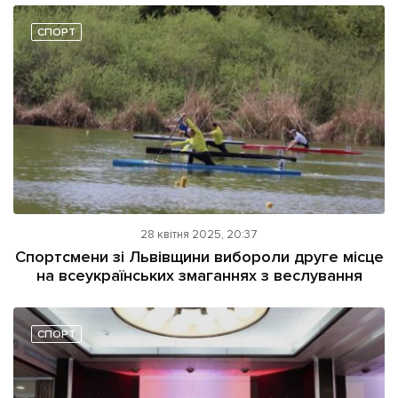
СПОРТ
28 квітня 2025, 20:37
Спортсмени зі Львівщини вибороли друге місце
на всеукраїнських змаганнях з веслування
СПОРТ