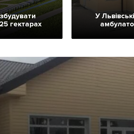
Лонгріди
 збудувати
У Львівськ
25 гектарах
амбулато
[email protected]
Рекл
Політика конфіденційност