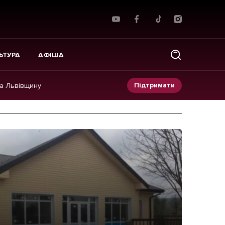
ЬТУРА
АФІША
Підтримати
на Львівщину
Прес-релізи
Фото/Відео
Made in Lviv