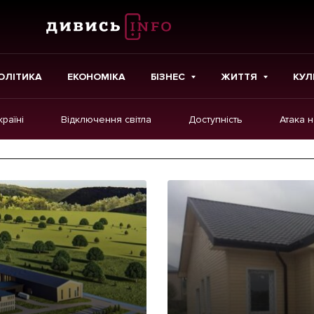
ОЛІТИКА
ЕКОНОМІКА
БІЗНЕС
ЖИТТЯ
КУЛ
країні
Відключення світла
Доступність
Атака 
ІНШЕ
Інтерв'ю
Картки
Репортаж
Розслідування
Погляди
Ініціативи