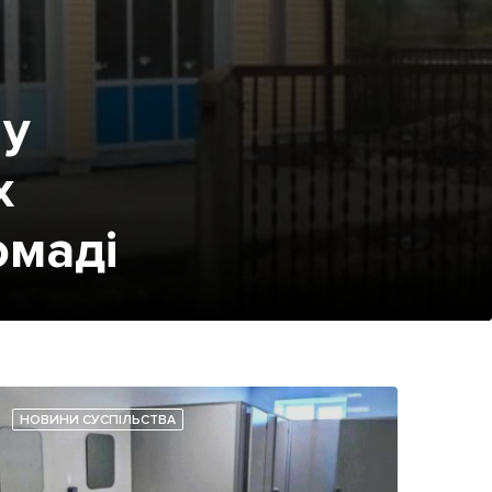
 у
х
омаді
НОВИНИ СУСПІЛЬСТВА