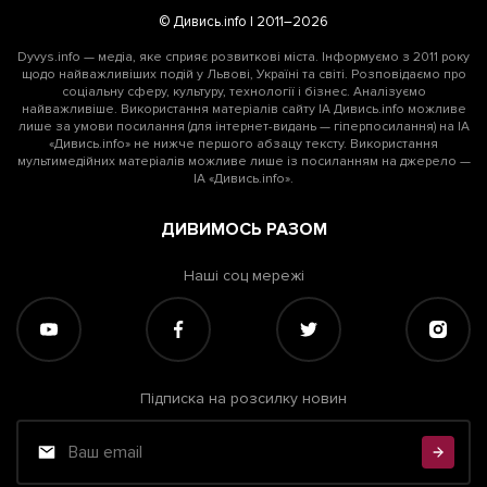
© Дивись.info | 2011–2026
Dyvys.info — медіа, яке сприяє розвиткові міста. Інформуємо з 2011 року
щодо найважливіших подій у Львові, Україні та світі. Розповідаємо про
соціальну сферу, культуру, технології і бізнес. Аналізуємо
найважливіше. Використання матеріалів сайту ІА Дивись.info можливе
лише за умови посилання (для інтернет-видань — гіперпосилання) на ІА
«Дивись.info» не нижче першого абзацу тексту. Використання
мультимедійних матеріалів можливе лише із посиланням на джерело —
ІА «Дивись.info».
ДИВИМОСЬ РАЗОМ
Наші соц мережі
Підписка на розсилку новин