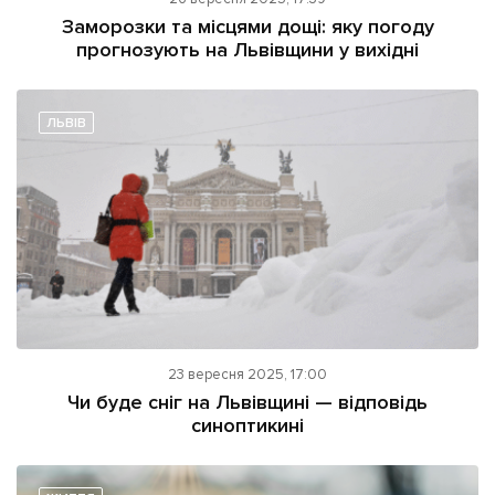
ІНШЕ
Заморозки та місцями дощі: яку погоду
прогнозують на Львівщини у вихідні
Інтерв'ю
Прес-релізи
Картки
Фото/Відео
Репортаж
Made in Lviv
ЛЬВІВ
Розслідування
Погляди
Ініціативи
Лонгріди
Зв'язатися з нами
23 вересня 2025, 17:00
[email protected]
Реклама на сайті
Чи буде сніг на Львівщині — відповідь
синоптикині
Політика конфіденційності
Наші соц мережі