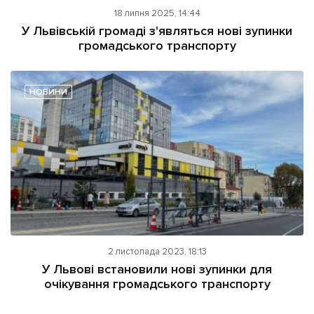
ІНШЕ
18 липня 2025, 14:44
У Львівській громаді з'являться нові зупинки
Інтерв'ю
Прес-релізи
громадського транспорту
Картки
Фото/Відео
Репортаж
Made in Lviv
НОВИНИ
Розслідування
Погляди
Ініціативи
Лонгріди
Зв'язатися з нами
[email protected]
Реклама на сайті
2 листопада 2023, 18:13
У Львові встановили нові зупинки для
Політика конфіденційності
очікування громадського транспорту
Наші соц мережі