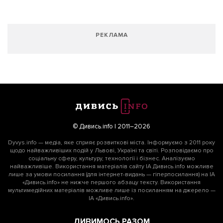
РЕКЛАМА
Підтримати dyvys.info
© Дивись.info | 2011–2026
Dyvys.info — медіа, яке сприяє розвиткові міста. Інформуємо з 2011 року
щодо найважливіших подій у Львові, Україні та світі. Розповідаємо про
соціальну сферу, культуру, технології і бізнес. Аналізуємо
найважливіше. Використання матеріалів сайту ІА Дивись.info можливе
лише за умови посилання (для інтернет-видань — гіперпосилання) на ІА
«Дивись.info» не нижче першого абзацу тексту. Використання
мультимедійних матеріалів можливе лише із посиланням на джерело —
ІА «Дивись.info».
ДИВИМОСЬ РАЗОМ