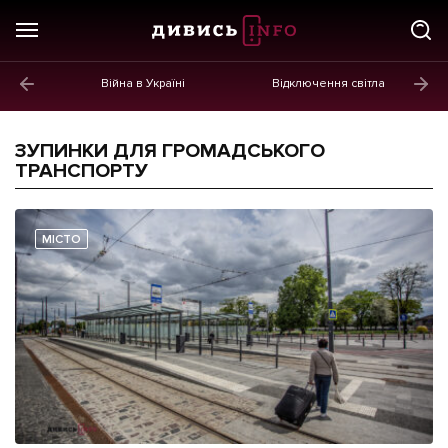
Війна в Україні
Відключення світла
ГОЛОВНЕ
Новини
ЗУПИНКИ ДЛЯ ГРОМАДСЬКОГО
ТРАНСПОРТУ
Політика
Економіка
МІСТО
Бізнес
Життя
Культура
Афіша