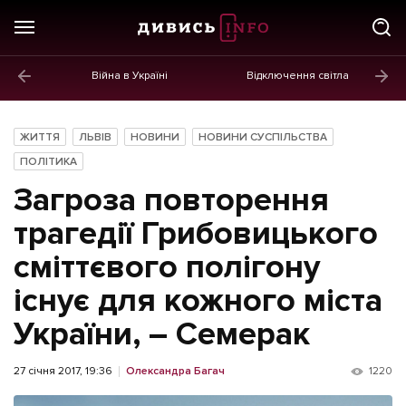
Війна в Україні
Відключення світла
ГОЛОВНЕ
Новини
ЖИТТЯ
ЛЬВІВ
НОВИНИ
НОВИНИ СУСПІЛЬСТВА
Політика
ПОЛІТИКА
Загроза повторення
Економіка
трагедії Грибовицького
Бізнес
сміттєвого полігону
Життя
існує для кожного міста
Культура
України, – Семерак
Афіша
27 січня 2017, 19:36
Олександра Багач
1220