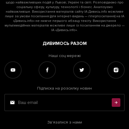
щодо найважливіших подій у Львові, Україні та світі. Розповідаємо про
соціальну сферу, культуру, технології і бізнес. Аналізуємо
найважливіше. Використання матеріалів сайту ІА Дивись.info можливе
лише за умови посилання (для інтернет-видань — гіперпосилання) на ІА
«Дивись.info» не нижче першого абзацу тексту. Використання
мультимедійних матеріалів можливе лише із посиланням на джерело —
ІА «Дивись.info».
ДИВИМОСЬ РАЗОМ
Наші соц мережі
Підписка на розсилку новин
Зв'язатися з нами