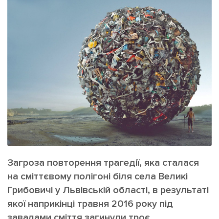
ІНШЕ
Інтерв'ю
Прес-релізи
Картки
Фото/Відео
Репортаж
Made in Lviv
Розслідування
Погляди
Ініціативи
Лонгріди
Зв'язатися з нами
Загроза повторення трагедії, яка сталася
[email protected]
Реклама на сайті
на сміттєвому полігоні біля села Великі
Політика конфіденційності
Грибовичі у Львівській області, в результаті
якої наприкінці травня 2016 року під
завалами сміття загинули троє
Наші соц мережі