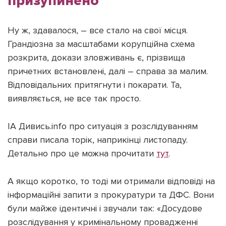
призупинено
Ну ж, здавалося, – все стало на свої місця.
Грандіозна за масштабами корупційна схема
розкрита, докази зловживань є, прізвища
причетних встановлені, далі – справа за малим.
Відповідальних притягнути і покарати. Та,
виявляється, не все так просто.
ІА Дивись.info про ситуація з розслідуванням
справи писала торік, наприкінці листопаду.
Детально про це можна прочитати
тут
.
А якщо коротко, то тоді ми отримали відповіді на
інформаційні запити з прокуратури та ДФС. Вони
були майже ідентичні і звучали так: «Досудове
розслідування у кримінальному провадженні