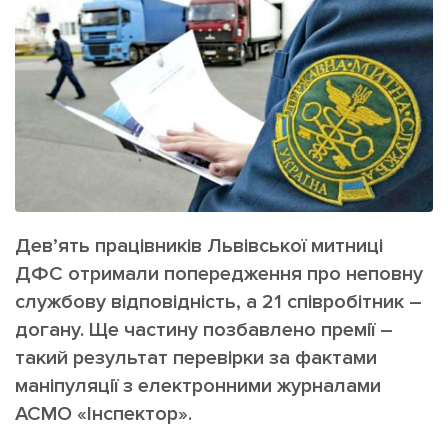
ІНШЕ
Інтерв'ю
Прес-релізи
Картки
Фото/Відео
Репортаж
Made in Lviv
Розслідування
Погляди
Ініціативи
Лонгріди
Дев’ять працівників Львівської митниці
ДФС отримали попередження про неповну
службову відповідність, а 21 співробітник –
Зв'язатися з нами
догану. Ще частину позбавлено премії –
[email protected]
Реклама на сайті
такий результат перевірки за фактами
маніпуляції з електронними журналами
Політика конфіденційності
АСМО «Інспектор».
Наші соц мережі