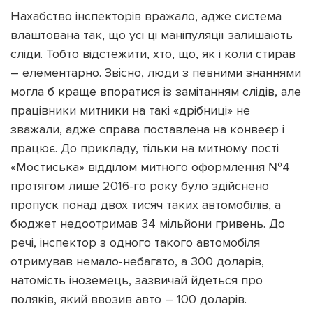
Нахабство інспекторів вражало, адже система
влаштована так, що усі ці маніпуляції залишають
сліди. Тобто відстежити, хто, що, як і коли стирав
– елементарно. Звісно, люди з певними знаннями
могла б краще впоратися із замітанням слідів, але
працівники митники на такі «дрібниці» не
зважали, адже справа поставлена на конвеєр і
працює. До прикладу, тільки на митному пості
«Мостиська» відділом митного оформлення №4
протягом лише 2016-го року було здійснено
пропуск понад двох тисяч таких автомобілів, а
бюджет недоотримав 34 мільйони гривень. До
речі, інспектор з одного такого автомобіля
отримував немало-небагато, а 300 доларів,
натомість іноземець, зазвичай йдеться про
поляків, який ввозив авто – 100 доларів.