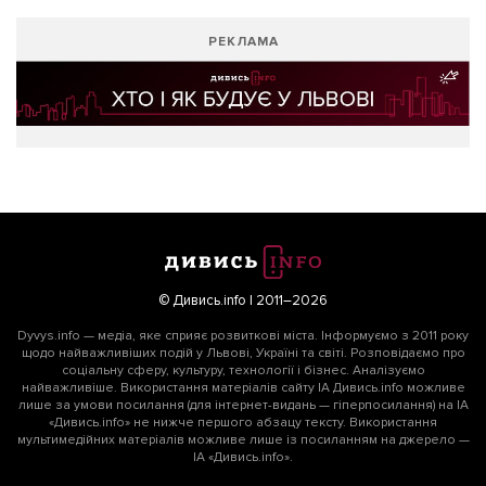
РЕКЛАМА
© Дивись.info | 2011–2026
Dyvys.info — медіа, яке сприяє розвиткові міста. Інформуємо з 2011 року
щодо найважливіших подій у Львові, Україні та світі. Розповідаємо про
соціальну сферу, культуру, технології і бізнес. Аналізуємо
найважливіше. Використання матеріалів сайту ІА Дивись.info можливе
лише за умови посилання (для інтернет-видань — гіперпосилання) на ІА
«Дивись.info» не нижче першого абзацу тексту. Використання
мультимедійних матеріалів можливе лише із посиланням на джерело —
ІА «Дивись.info».