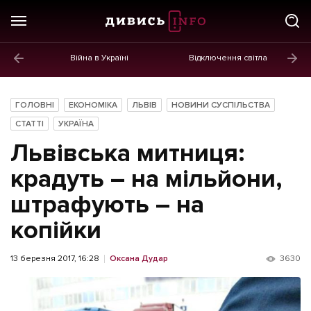
Війна в Україні
Відключення світла
ГОЛОВНЕ
Новини
ГОЛОВНІ
ЕКОНОМІКА
ЛЬВІВ
НОВИНИ СУСПІЛЬСТВА
Політика
СТАТТІ
УКРАЇНА
Львівська митниця:
Економіка
крадуть – на мільйони,
Бізнес
штрафують – на
Життя
копійки
Культура
13 березня 2017, 16:28
Оксана Дудар
3630
Афіша