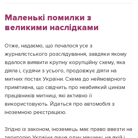
Маленькі помилки з
великими наслідками
Підтримати dyvys.info
Отже, надаємо, що почалося усе з
журналістського розслідування, завдяки якому
вдалося виявити крупну корупційну схему, яка
діяла і, судячи з усього, продовжує діяти на
митних постах України. Схема до неймовірного
примітивна, що свідчить про неабиякий цинізм
працівників митниці, які активно її
використовують. Йдеться про автомобілі з
іноземною реєстрацією.
Згідно із законом, іноземець має право ввезти на
територію України лише одну машину, на якій і