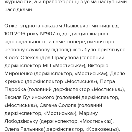
журналісти, а й правоохоронці з усіма наступними
наслідками.
Отже, згідно із наказом Львівської митниці від
10.11.2016 року №907-о, до дисциплінарної
відповідальності , а саме: попередження про
неповну службову відповідність було притягнуло
9 осіб: Олександра Прасулова (головний
держінспектор МП «Мостиська»), Вікторію
Мироненко (держінспектор, «Мостиська»), Дар’ю
Крижко (держінспектор «Мостиська»), Петра
Паробка (головний держінспектор «Мостиська»),
Василя Бучинського (головний держінспектор,
«Мостиська»), Євгена Солопа (головний
держінспектор, «Мостиська»), Марину
Лободзінську (держінспектор, «Мостиська»),
Олега Ральника( держінспектор, «Краковець»),