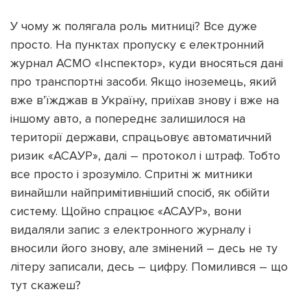
У чому ж полягала роль митниці? Все дуже
просто. На пунктах пропуску є електронний
журнал АСМО «Інспектор», куди вносяться дані
про транспортні засоби. Якщо іноземець, який
вже в’їжджав в Україну, приїхав знову і вже на
іншому авто, а попереднє залишилося на
території держави, спрацьовує автоматичний
ризик «АСАУР», далі – протокол і штраф. Тобто
все просто і зрозуміло. Спритні ж митники
винайшли найпримітивніший спосіб, як обійти
систему. Щойно спрацює «АСАУР», вони
видаляли запис з електронного журналу і
вносили його знову, але змінений – десь не ту
літеру записали, десь – цифру. Помилився – що
тут скажеш?