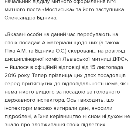
начальник відділу митного оформлення №4
митного поста «Мостиська» та його заступника
Олександра Бідника.
«Вказані особи на даний час перебувають на
своїх посадах! А матеріали щодо них (а також
Піха А.М. та Бідника О.С.) скеровані… на розгляд
дисциплінарної комісії Львівської митниці ДФС»,
– йшлося в офіційній відповіді від 15 листопада
2016 року. Тепер прізвища цих двох посадовців
серед притягнутих до відповідальності нема, як і
нема нікого вищого за посадою за головного
державного інспектора. Ось і виходить, що
інспектори масово витирали дані, вносили
підроблені, а їхнє керівництво ні сном ні духом не
знало про зловживання своїх підлеглих.