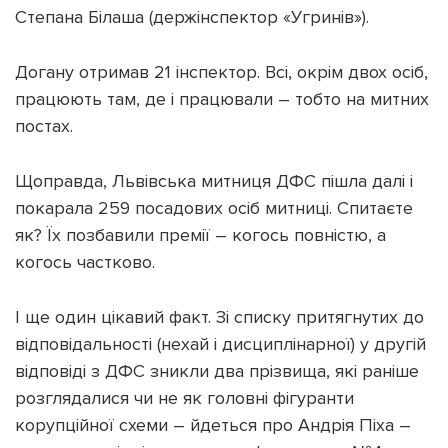
Степана Білаша (держінспектор «Угринів»).
Догану отримав 21 інспектор. Всі, окрім двох осіб,
працюють там, де і працювали – тобто на митних
постах.
Щоправда, Львівська митниця ДФС пішла далі і
покарала 259 посадових осіб митниці. Спитаєте
як? Їх позбавили премії – когось повністю, а
когось частково.
І ще один цікавий факт. Зі списку притягнутих до
відповідальності (нехай і дисциплінарної) у другій
відповіді з ДФС зникли два прізвища, які раніше
розглядалися чи не як головні фігуранти
корупційної схеми – йдеться про Андрія Піха –