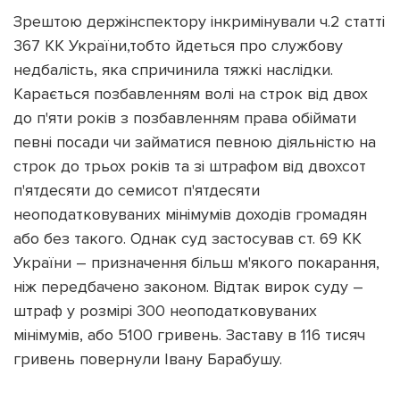
Зрештою держінспектору інкримінували ч.2 статті
367 КК України,тобто йдеться про службову
недбалість, яка спричинила тяжкі наслідки.
Карається позбавленням волі на строк від двох
до п'яти років з позбавленням права обіймати
певні посади чи займатися певною діяльністю на
строк до трьох років та зі штрафом від двохсот
п'ятдесяти до семисот п'ятдесяти
неоподатковуваних мінімумів доходів громадян
або без такого. Однак суд застосував ст. 69 КК
України – призначення більш м'якого покарання,
ніж передбачено законом. Відтак вирок суду –
штраф у розмірі 300 неоподатковуваних
мінімумів, або 5100 гривень. Заставу в 116 тисяч
гривень повернули Івану Барабушу.