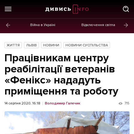
Війна в Україні
Відключення світла
ГОЛОВНЕ
Новини
ЖИТТЯ
ЛЬВІВ
НОВИНИ
НОВИНИ СУСПІЛЬСТВА
Політика
Працівникам центру
Економіка
реабілітації ветеранів
«Фенікс» нададуть
Бізнес
приміщення та роботу
Життя
Культура
14 серпня 2020, 16:18
Володимир Галечик
715
Афіша