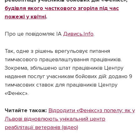
будівля якого часткового згоріла під час
пожежі у квітні
.
Про це повідомляє ІА
Дивись.Info
.
Підтримати dyvys.info
Так, одне з рішень врегульовує питання
тимчасового працевлаштування працівників.
Зокрема, збільшено штат працівників Центру
надання послуг учасникам бойових дій: додано 9
тимчасових ставок для працівників Центру
«Фенікс».
Читайте також:
Відродити «Фенікс»з попелу: як у
Львові відновлюють унікальний центр
реабілітації ветеранів (відео)