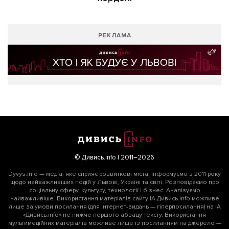
РЕКЛАМА
© Дивись.info | 2011–2026
Dyvys.info — медіа, яке сприяє розвиткові міста. Інформуємо з 2011 року
щодо найважливіших подій у Львові, Україні та світі. Розповідаємо про
соціальну сферу, культуру, технології і бізнес. Аналізуємо
найважливіше. Використання матеріалів сайту ІА Дивись.info можливе
лише за умови посилання (для інтернет-видань — гіперпосилання) на ІА
«Дивись.info» не нижче першого абзацу тексту. Використання
мультимедійних матеріалів можливе лише із посиланням на джерело —