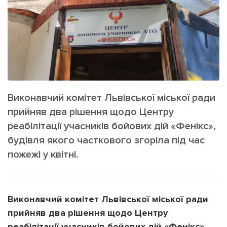
ІНШЕ
Інтерв'ю
Прес-релізи
Картки
Фото/Відео
Репортаж
Made in Lviv
Розслідування
Погляди
Виконавчий комітет Львівської міської ради
Ініціативи
прийняв два рішення щодо Центру
Лонгріди
реабілітації учасників бойових дій «Фенікс»,
будівля якого часткового згоріла під час
пожежі у квітні.
Зв'язатися з нами
[email protected]
Реклама на сайті
Політика конфіденційності
Виконавчий комітет Львівської міської ради
прийняв два рішення щодо Центру
Наші соц мережі
реабілітації учасників бойових дій «Фенікс»,