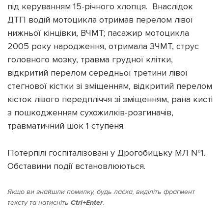
під керуванням 15-річного хлопця. Внаслідок
ДТП водій мотоцикла отримав перелом лівої
нижньої кінцівки, ВЧМТ; пасажир мотоцикла
2005 року народження, отримала ЗЧМТ, струс
Підтримати dyvys.info
головного мозку, травма грудної клітки,
відкритий перелом середньої третини лівої
стегнової кістки зі зміщенням, відкритий перелом
кісток лівого передпліччя зі зміщенням, рана кисті
з пошкодженням сухожилків-розгиначів,
травматичний шок 1 ступеня.
Потерпілі госпіталізовані у Дрогобицьку МЛ №1.
Обставини події встановлюються.
Якщо ви знайшли помилку, будь ласка, виділіть фрагмент
тексту та натисніть
Ctrl+Enter
.