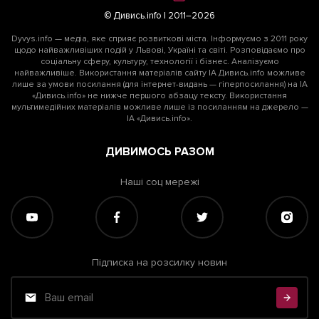
© Дивись.info | 2011–2026
Dyvys.info — медіа, яке сприяє розвиткові міста. Інформуємо з 2011 року
щодо найважливіших подій у Львові, Україні та світі. Розповідаємо про
соціальну сферу, культуру, технології і бізнес. Аналізуємо
найважливіше. Використання матеріалів сайту ІА Дивись.info можливе
лише за умови посилання (для інтернет-видань — гіперпосилання) на ІА
«Дивись.info» не нижче першого абзацу тексту. Використання
мультимедійних матеріалів можливе лише із посиланням на джерело —
ІА «Дивись.info».
ДИВИМОСЬ РАЗОМ
Наші соц мережі
Підписка на розсилку новин