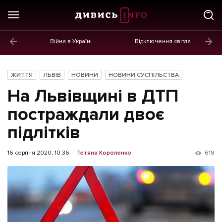
Війна в Україні
Відключення світла
ГОЛОВНЕ
Новини
ЖИТТЯ
ЛЬВІВ
НОВИНИ
НОВИНИ СУСПІЛЬСТВА
Політика
На Львівщині в ДТП
Економіка
постраждали двоє
підлітків
Бізнес
Життя
16 серпня 2020, 10:36
Тетяна Короленко
618
Культура
Афіша