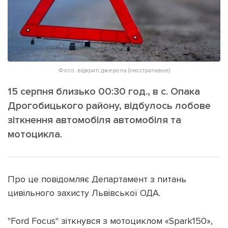
ІНШЕ
Інтерв'ю
Прес-релізи
Картки
Фото/Відео
Репортаж
Made in Lviv
Фото: відкриті джерела (ілюстративне)
Розслідування
Погляди
15 серпня близько 00:30 год., в с. Опака
Дрогобицького району, відбулось лобове
Ініціативи
зіткнення автомобіля автомобіля та
Лонгріди
мотоцикла.
Зв'язатися з нами
[email protected]
Реклама на сайті
Про це повідомляє Департамент з питань
цивільного захисту Львівської ОДА.
Політика конфіденційності
"Ford Focus" зіткнувся з мотоциклом «Spark150»,
Наші соц мережі