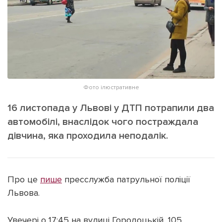
ІНШЕ
Інтерв'ю
Прес-релізи
Картки
Фото/Відео
Репортаж
Made in Lviv
Розслідування
Погляди
Фото ілюстративне
Ініціативи
16 листопада у Львові у ДТП потрапили два
Лонгріди
автомобілі, внаслідок чого постраждала
дівчина, яка проходила неподалік.
Зв'язатися з нами
[email protected]
Реклама на сайті
Про це
пише
пресслужба патрульної поліції
Політика конфіденційності
Львова.
Увечері о 17:45 на вулиці Городоцькій, 105
Наші соц мережі