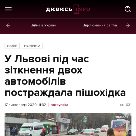
Війна в Україні
Відключення світла
ГОЛОВНЕ
Новини
ЛЬВІВ
НОВИНИ
Політика
У Львові під час
Економіка
зіткнення двох
автомобілів
Бізнес
постраждала пішохідка
Життя
Культура
17 листопада 2020, 11:32
hordynska
631
Афіша