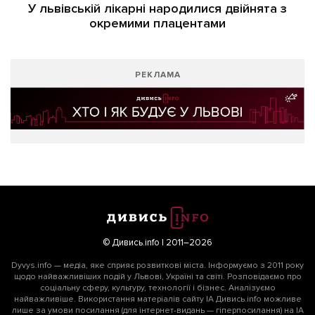
У львівській лікарні народилися двійнята з
окремими плацентами
РЕКЛАМА
© Дивись.info | 2011–2026
Dyvys.info — медіа, яке сприяє розвиткові міста. Інформуємо з 2011 року
щодо найважливіших подій у Львові, Україні та світі. Розповідаємо про
соціальну сферу, культуру, технології і бізнес. Аналізуємо
найважливіше. Використання матеріалів сайту ІА Дивись.info можливе
лише за умови посилання (для інтернет-видань — гіперпосилання) на ІА