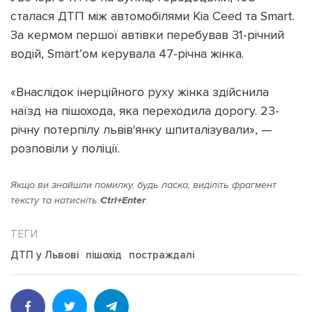
сталася ДТП між автомобілями Kia Ceed та Smart.
За кермом першої автівки перебував 31-річний
водій, Smart’ом керувала 47-річна жінка.
Підтримати dyvys.info
«Внаслідок інерційного руху жінка здійснила
наїзд на пішохода, яка переходила дорогу. 23-
річну потерпілу львів'янку шпиталізували», —
розповіли у поліції.
Якщо ви знайшли помилку, будь ласка, виділіть фрагмент
тексту та натисніть
Ctrl+Enter
.
ДТП у Львові
пішохід
постраждалі