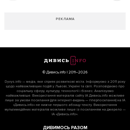
РЕКЛАМА
© Дивись.info | 2011–2026
Dyvys.info — медіа, яке сприяє розвиткові міста. Інформуємо з 2011 року
щодо найважливіших подій у Львові, Україні та світі. Розповідаємо про
соціальну сферу, культуру, технології і бізнес. Аналізуємо
найважливіше. Використання матеріалів сайту ІА Дивись.info можливе
лише за умови посилання (для інтернет-видань — гіперпосилання) на ІА
«Дивись.info» не нижче першого абзацу тексту. Використання
мультимедійних матеріалів можливе лише із посиланням на джерело —
ІА «Дивись.info».
ДИВИМОСЬ РАЗОМ