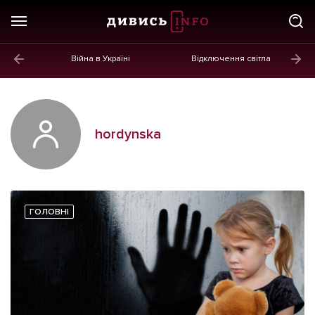
Війна в Україні
Відключення світла
ГОЛОВНЕ
Новини
Політика
hordynska
Економіка
Бізнес
Життя
ГОЛОВНІ
Культура
Афіша