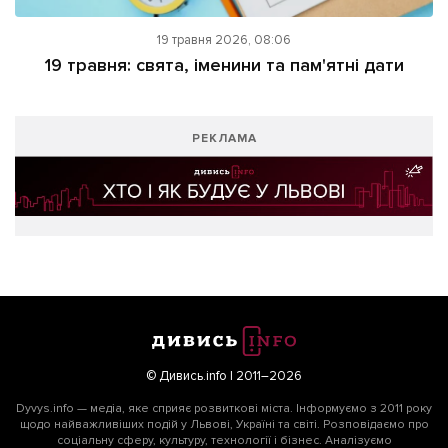
19 травня 2026, 08:06
19 травня: свята, іменини та пам'ятні дати
РЕКЛАМА
© Дивись.info | 2011–2026
Dyvys.info — медіа, яке сприяє розвиткові міста. Інформуємо з 2011 року
щодо найважливіших подій у Львові, Україні та світі. Розповідаємо про
соціальну сферу, культуру, технології і бізнес. Аналізуємо