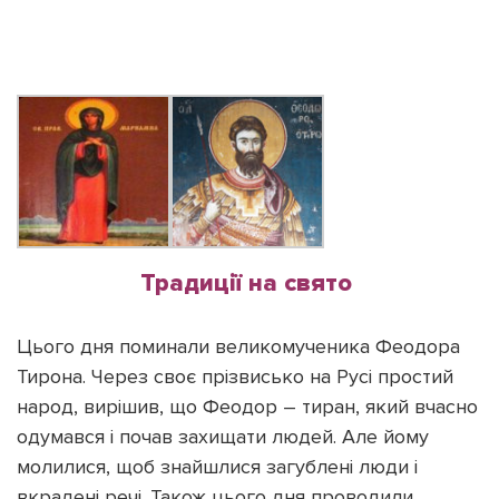
Традиції на свято
Цього дня поминали великомученика Феодора
Тирона. Через своє прізвисько на Русі простий
народ, вирішив, що Феодор – тиран, який вчасно
одумався і почав захищати людей. Але йому
молилися, щоб знайшлися загублені люди і
вкрадені речі. Також цього дня проводили