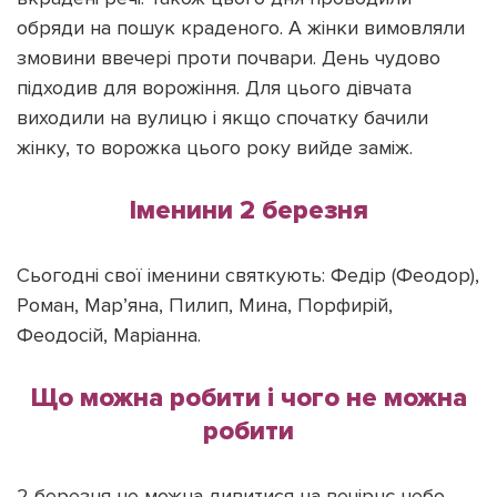
обряди на пошук краденого. А жінки вимовляли
змовини ввечері проти почвари. День чудово
підходив для ворожіння. Для цього дівчата
виходили на вулицю і якщо спочатку бачили
жінку, то ворожка цього року вийде заміж.
Іменини 2 березня
Сьогодні свої іменини святкують: Федір (Феодор),
Роман, Мар’яна, Пилип, Мина, Порфирій,
Феодосій, Маріанна.
Що можна робити і чого не можна
робити
2 березня не можна дивитися на вечірнє небо,