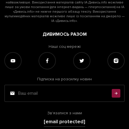
найважливіше. Використання матеріалів сайту ІА Дивись.info можливе
лише за умови посилання (для інтернет-видань — гіперпосилання) на ІА
«Дивись.info» не нижче першого абзацу тексту. Використання
мультимедійних матеріалів можливе лише із посиланням на джерело —
ІА «Дивись.info».
ДИВИМОСЬ РАЗОМ
Наші соц мережі
Підписка на розсилку новин
Зв'язатися з нами
[email protected]