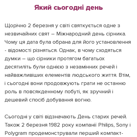
Який сьогодні день
Щорічно 2 березня у світі святкується одне з
незвичайних свят – Міжнародний день сірника.
Підтримати dyvys.info
Чому ця дата була обрана для його установлення
- відомості різняться. Однак, в чому сходяться
думки – що сірники протягом багатьох
десятиліть були однією з незамінних речей і
найважливіших елементів людського життя. Втім,
і сьогодні вони продовжують грати не останню
роль в повсякденному побуті, як зручний і
дешевий спосіб добування вогню.
Сьогодні у світі відзначають День старих речей.
Також 2 березня 1982 року компанії Philips, Sony і
Polygram продемонстрували перший компакт-