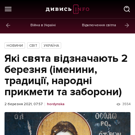
Війна в Україні
Відключення світла
ГОЛОВНЕ
Новини
НОВИНИ
СВІТ
УКРАЇНА
Політика
Які свята відзначають 2
Економіка
березня (іменини,
традиції, народні
Бізнес
прикмети та заборони)
Життя
Культура
2 березня 2021, 07:57
hordynska
3554
Афіша