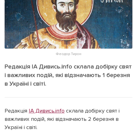
ІНШЕ
Інтерв'ю
Прес-релізи
Картки
Фото/Відео
Репортаж
Made in Lviv
Розслідування
Погляди
Феодор Тирон
Ініціативи
Редакція ІА Дивись.info склала добірку свят
Лонгріди
і важливих подій, які відзначають 1 березня
в Україні і світі.
Зв'язатися з нами
[email protected]
Реклама на сайті
Редакція
ІА Дивись.info
склала добірку свят і
Політика конфіденційності
важливих подій, які відзначають 2 березня в
Україні і світі.
Наші соц мережі