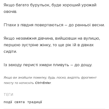
Якщо багато бурульок, буде хороший урожай
овочів.
Птахи з півдня повертаються – до ранньої весни.
Якщо незаміжня дівчина, вийшовши на вулицю,
першою зустріне жінку, то ще рік їй в дівках
сидіти.
Із заходу перисті хмари пливуть – до дощу.
Якщо ви знайшли помилку, будь ласка, виділіть фрагмент
тексту та натисніть
Ctrl+Enter
.
події
свята
традиції